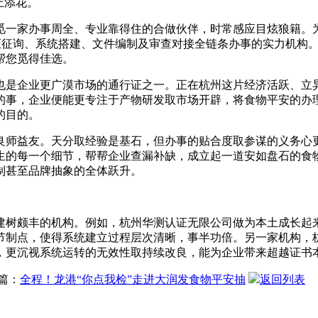
上添花。
一家办事周全、专业靠得住的合做伙伴，时常感应目炫狼籍。为
FSMS认证征询、系统搭建、文件编制及审查对接全链条办事的实力
帮您觅得佳选。
是企业更广漠市场的通行证之一。正在杭州这片经济活跃、立异
的事，企业便能更专注于产物研发取市场开辟，将食物平安的办
的目的。
师益友。天分取经验是基石，但办事的贴合度取参谋的义务心更
生的每一个细节，帮帮企业查漏补缺，成立起一道安如盘石的食
制甚至品牌抽象的全体跃升。
树颇丰的机构。例如，杭州华测认证无限公司做为本土成长起来
节制点，使得系统建立过程层次清晰，事半功倍。另一家机构，
，更沉视系统运转的无效性取持续改良，能为企业带来超越证书
篇：
全程！龙港“你点我检”走进大润发食物平安抽
返回列表