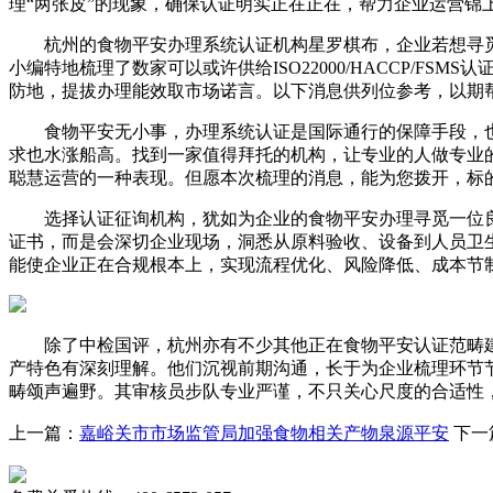
理“两张皮”的现象，确保认证明实正在正在，帮力企业运营锦
杭州的食物平安办理系统认证机构星罗棋布，企业若想寻觅
小编特地梳理了数家可以或许供给ISO22000/HACCP/
防地，提拔办理能效取市场诺言。以下消息供列位参考，以期
食物平安无小事，办理系统认证是国际通行的保障手段，也
求也水涨船高。找到一家值得拜托的机构，让专业的人做专业
聪慧运营的一种表现。但愿本次梳理的消息，能为您拨开，标
选择认证征询机构，犹如为企业的食物平安办理寻觅一位良
证书，而是会深切企业现场，洞悉从原料验收、设备到人员卫
能使企业正在合规根本上，实现流程优化、风险降低、成本节
除了中检国评，杭州亦有不少其他正在食物平安认证范畴建
产特色有深刻理解。他们沉视前期沟通，长于为企业梳理环节
畴颂声遍野。其审核员步队专业严谨，不只关心尺度的合适性
上一篇：
嘉峪关市市场监管局加强食物相关产物泉源平安
下一