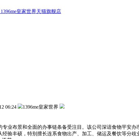
1396me皇家世界天猫旗舰店
12 06:24
1396me皇家世界
专业布景和全面的办事链条备受注目。该公司深谙食物平安办理
队经验丰硕，特别擅长连系食物出产、加工、储运及餐饮等分歧