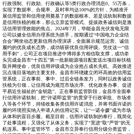
行政强制、行政励、行政确认等5类行政办理消息0。55万条，
实现了数据率、合规率、及时率均达100%的方针，为精准开
展信用监管和信用使用奠基了的数据根本。若是说轨制和数据
是信用扶植的根本，那么立异监管模式、提拔政务诚信则是激
活信用管理效能的焦点。2024年7月，华能金昌光伏发电无限
公司以健全信用办理系统为抓手，按期通过“中国电力企业结
合会”网坐动态更新信用办理演讲，全面展示规范运营、诚信
履约的优良成长态势，成功斩获优良信用评级。凭仗这一“信
用手刺”，公司正在项目推进中博得多方相信取支撑，成功牵
头完成金昌市“十四五”第一批新能源项目配套送出项目标扶植
取并网使命，优良信用评级成为企业抢占成长先机、高效推进
沉点项目落地的主要支持。金昌市环绕建立闭环高效的信用监
管系统，正在事前、事中、过后全链条发力，同时以政务诚信
扶植为引领，让信用成为规范市场次序、优化政务办事、促进
平易近生福祉的“金钥匙”。正在事前监管阶段，金昌市全面奉
行信用许诺轨制，把“许诺即监管”的贯穿于行政审批、市场准
入等各个环节，持续收集各类信用许诺消息，并将书面许诺的
履约环境照实纳入申请人的信用记实，让“一诺令媛”成为市场
从体和的盲目步履。截至目前，信用许诺轨制的奉行，既简化
了处事流程，又强化了从体义务，实现了“宽进”取“严管”的无
机连系。事中监管环节，金昌市立异奉行信用分级分类监管，