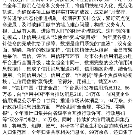
白全年工做沉点使命和义务分工，将信用扶植纳入化、规范化
轨道。为确保各项工做取得实打实的成效，成立起“月安排、
季传递”的常态化推进机制，按期召开安排会议，紧盯沉点使
命进展，及时破解工做中的堵点难点问题，构成“义务有人
担、工做有人抓、进度有人盯”的闭环办理款式。这种制的推
进模式，让信用扶植从“软使命”变成“硬目标”，为年度各项方
针使命的完成供给了保障。数据是信用系统的“血液”，没有全
面、精确、新鲜的数据支持，信用扶植便无从谈起。金昌市聚
焦采信、管信、评信、用信环节环节，对市公共信用消息办理
平台进行全面升级，建立起全市同一、数据完整的公共信用消
息数据库，集成了信用消息报送办理、信用档案办理、结合惩
使用、合同信用办理、信用监管、“信易贷”等多个焦点功能模
块，让信用数据“聚得拢、管得好、用得上”。截至2025
年，“信用中国（甘肃金昌）”平台累计发布信用消息312。66
万条，向“信用中国”平台推送消息218。34万条，向国度企业
信用消息公示平台（甘肃）推送市场从体消息12。04万条。外
行政办理消息归集方面，严酷做到“全合规、零迟报、零瞒
报”，全年累计归集并向省级平台互换行政许可、行政惩罚
等“双公示”消息1。55万条。同时，持续扩大信用消息归集范
畴，将电费、船脚、燃气、科研等平易近生和沉点范畴消息纳
入归集范围，全年归集共享相关消息46。99万余条，还归集了