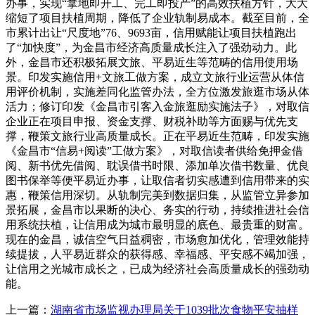
办事，实现“拿地即开工、完工即投产”的高效扶植方针，大大
缩短了项目扶植周期，降低了企业轨制易成本。截至目前，全
市累计出让“尺度地”76、9693亩，信用赋能让项目扶植跑出
了“加快度”，为金昌市经济高质量成长注入了强劲动力。此
外，金昌市还积极拓展文旅、平易近生等范畴的信用使用场
景。印发实施信用+文旅工做方案，成立文旅行业运营从体信
用评价机制，实施差同化监管办法，全方位激发旅逛市场从体
活力；修订印发《金昌市引客入金旅逛励实施法子》，对取信
企业正在项目申报、资金支撑、财税补助等方面赐与优先支
撑，鞭策文旅行业高质量成长。正在平易近生范畴，印发实施
《金昌市“信易+阅读”工做方案》，对取信读者供给免押金借
阅、新书优先借阅、耽误借书时限、添加单次借书数量、优良
图书保举等便平易近办事，让取信者切实感遭到信用带来的实
惠，鞭策信用深切。从轨制完美到数据归集，从监管立异参加
景拓展，金昌市以果断的决心、务实的行动，持续推进社会信
用系统扶植，让信用成为城市最明显的底色、最贵重的财富。
现在的金昌，诚信空气日益稠密，市场愈加优化，管理效能持
续提拔，人平易近群众的获得感、幸福感、平安感不竭加强，
让信用之光城市成长之，已成为经济社会高质量成长的强劲动
能。
上一篇：
湖南省市场监视办理局关于1039批次食物平安抽样