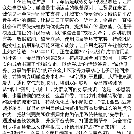
正在金昌这片热土上，诚信是政务办事的明显底色，让群
众处事更省心；诚信是市场运营的根基原则，让贸易往来更；
诚信是社会管理的环节支持，让城市运转更舒心；诚信是平易
近生福祉的保障，让糊口日子更暖心。近年来，金昌市一直将
社会信用系统扶植做为优化营商、提拔城市管理效能、促进平
易近生福祉的计谋行动，以“诚信金昌”扶植为牵引，深耕轨制
完美、数据赋能、监管立异、使用拓展等环节范畴，持续巩固
提拔社会信用系统示范区建立成效，让信用之花正在镍都大地
上灼灼绽放。2025年11月，正在全国261个地级市城市信用监
测排名中，金昌市位列第35位，持续稳居全国前50强，用实打
实的成效书写了“以诚立市、以信兴城”的活泼答卷。“诚信政
务、办事为平易近”的正在金川区政务办事核心电子屏轮回播
放，前锋岗亮明诚信办事标杆，64字原则于显眼。从思惟泉源
发力，通过空气营制取能力培训双向联动，金昌市将诚信
从“纸上”落到“步履”上，为群众可的办事共识。这是一条思清
晰、步履铿锵的成长径：金昌市委、市出力打制诚笃取信、遵
约践诺的城市信用，持续优化营商不懈勤奋，“信用金昌”品牌
越擦越亮，优良的信用曾经成为帮推我市高质量成长的焦点合
作力。把轨制完美和数据归集做为信用系统扶植的“先手棋”，
通过健全长效机制、升级平台载体、打通数据壁垒，为全市信
用扶植高质量成长建牢根底，让信用系统既有“硬束缚”，又
有“活数据”。金昌市全面贯彻落实《社会信用条例》，逐年明