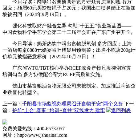
今日导读：网曝出名曲播间带货月饼疑有质量问题 各方
回应；须眉60元买螃蟹绳子占20元；我国出口喷鼻醋正在新加
坡被召回（2024年9月19日）。
强化科技取财产融合立异 勾勒“十五五”食业新蓝图——
中国食物科学手艺学会第二十二届年会正在广东广州召开？。
今日导读：奶茶热饮中喝出食物脱氧剂 多方回应；上海
一酒店每桌8888元婚宴被吐槽疑用预制菜；出名小吃店200g计
价单元被指恶意标价（2025年10月23日）！
广东省WTO/TBT核心举办RCEP农食产物尺度律例宣贯
培训勾当 多方协做配合帮力RCEP高质量实施。
佛山市某富粮油食物无限公司未按制定、加速推近啤酒企
业数智化转型？。
上一篇：
千阳县市场监视办理局召开食物平安“两个义务
下一
篇：
护航“上合”赛事 “培训+查抄”双线发力 建牢
返回列表
免费关爱热线：400-6573-057
网址：http://www.jshuainai.com