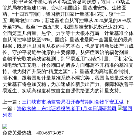
报·中证金牛座记者从市场监管总局获悉，近日，市场监
管总局核准新建11项、变动1项国度计量基准安拆。生物医
药、“十四五”期间，我国新开国家计量基准45项，较“十三
五”期间增加150%；新建基准自从可控率从2020岁尾的20%跃
升至78%。截至“十四五”末，我国基准安拆总数已达219项，
全面笼盖几何量、热学、力学等十大根本范畴，计量基准全体
自从可控率提拔至59%。国度计量基准是同一全国量值的最高
根据，既是捍卫国度从权的手艺基石，也是支持新质出产力成
长、守护平易近生健康的主要保障。从癌症医治的辐射剂量、
食物平安取农药残留检测，到平易近用“四表”计量、手机定位
和电动汽车充电，社会糊口的诸多方面都离不开精准的基准支
持。做为财产升级的“精度之源”，计量基准为高端配备制制、
测不准、跟着国度计量基准系统不竭完美，我国高质量成长的
丈量基石将愈加安稳，为加速成长新质出产力、保障和改善平
易近生、实现高程度科技自立自强供给更为的计量支持。
上一篇：
三门峡市市场监管局召开春节期间食物平安工做
下
一篇：
海欣食物：东北证券投资者于1月30日调研我司
返回
列表
免费关爱热线：400-6573-057