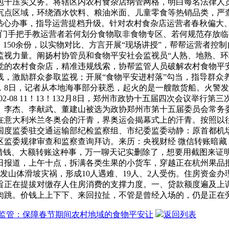
包干压实义务。将辖区内农村食杂店纳管网格，明白每名法律人员
沉点区域，环绕酒水饮料、粮油米面、儿童零食等热销品类，严查
。贴心办事，指导运营提档升级。针对农村食杂店运营者春秋偏大
门手把手教运营者若何划分食物取非食物专区、若何规范存放临
》150余份，以实物对比、方言开展“现场讲授”，帮帮运营者控
视力量。阐扬村协管员和食物平安社会监视员“人熟、地熟、环境
觉的农村食杂店，精准违规线索，协帮监管人员破解农村食物平
，激励群众参取监视；开展“食物平安进村落”勾当，指导群众
，8日，记者从本地海事部分获悉，起火的是一艘散货船。火警
02-08 11！13！132月8日，郑州市政协十五届四次会议举
、李杰、李献武、董建山被选为政协郑州市第十五届委员会常务
在意大利米兰冬奥会的汗青，界奥运会揭幕式上的汗青。按照以
国度监委驻交通运输部纪检监察组、市纪委监委动静：原首都机
监委规律审查和监察查询拜访。来历：央视财经 微信转账暗藏？
是借钱、大额转账这种事，万一聊天记实删除了，想要用截图来证
近日报道，上午十点，拆满各类生果的小货车，穿越正在杭州果品
2组突发山体滑坡灾祸，形成10人遇难、19人、2人受伤。住房
旨正在提拔对缴存人住房消费的支撑力度。一、贷款额度遍及上
肉跳。价钱上上下下、来回拉扯，不管是曾经入场的，仍是正在
监管：保障春节期间农村地域的食物平安让
返回列表