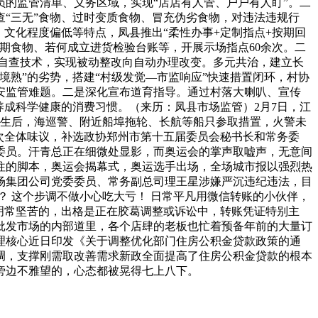
的监管清单、义务区域，实现“店店有人管、户户有人盯”。二
“三无”食物、过时变质食物、冒充伪劣食物，对违法违规行
、文化程度偏低等特点，凤县推出“柔性办事+定制指点+按期回
期食物、若何成立进货检验台账等，开展示场指点60余次。二
制自查技术，实现被动整改向自动办理改变。多元共治，建立长
熟”的劣势，搭建“村级发觉—市监响应”快速措置闭环，村协
安监管难题。二是深化宣布道育指导。通过村落大喇叭、宣传
养成科学健康的消费习惯。（来历：凤县市场监管）2月7日，江
发生后，海巡警、附近船埠拖轮、长航等船只参取措置，火警未
行第三次全体味议，补选政协郑州市第十五届委员会秘书长和常务委
委员。汗青总正在细微处显影，而奥运会的掌声取嘘声，无意间
往的脚本，奥运会揭幕式，奥运选手出场，全场城市报以强烈热
场集团公司党委委员、常务副总司理王星涉嫌严沉违纪违法，目
 这个步调不做小心吃大亏！ 日常平凡用微信转账的小伙伴，
明常坚苦的，出格是正在胶葛调整或诉讼中，转账凭证特别主
批发市场的内部道里，各个店肆的老板也忙着预备年前的大量订
资金办理核心近日印发《关于调整优化部门住房公积金贷款政策的通
调，支撑刚需取改善需求新政全面提高了住房公积金贷款的根本
旁边不雅望的，心态都被晃得七上八下。