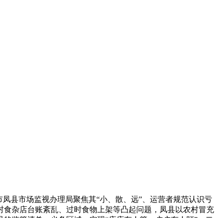
凤县市场监视办理局聚焦其“小、散、远”、运营者规范认识亏
农村食杂店台账紊乱、过时食物上架等凸起问题，凤县以农村冒充