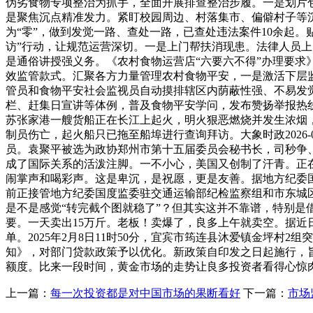
伪劣食物专项整治为抓手，全面开展排查整治步履。一是划片
是聚焦沉点精准发力。紧盯校园周边、村落集市、偏僻村子等
为“零”，做到发觉一路、查处一路，已查处违法案件10余起
访”行动，让规范运营深切。一是上门帮扶消现患。法律人员上
是通俗讲授强义务。《农村食物运营店“六要六不得”办理要求
效监管款式。汇聚各方力量管理农村食物平安，一是激活下层监
管员和食物平安社会监视员自动摸排辖区内荫蔽性强、不易发
栏、赶集日宣讲等体例，普及食物平安学问，发布赞扬举报热线
苏张家港一艘货船正在长江上起火，明火狠恶燃烧并发生浓烟
制员伤亡，起火船只已拖至船埠进行查询拜访。大象时政2026-
员。袁聚平被选为政协郑州市第十五届委员会秘书长，司秒争
成了国际关系的活泼注脚。一不小心，美国又创制了汗青。正
闹掌声和喝彩声。这是卑沉，是祝愿，更是友善。据地方纪委
前正接管地方纪委国度监委驻交通运输部纪检监察组和市东城区
是不是感觉“转完截个图就稳了”？但其实这并不靠谱，特别
要。一天卖出15万斤。老板！卖爆了，良多上午就卖空。据
单。2025年2月8日11时50分，宜宾市筠连县沐爱镇金坪村
知》，对部门贷款政策予以优化。新政策自印发之日起施行，
额度。比来一段时间，黄金市场的走势让良多投资者看得心惊
上一篇：
每一次投资都是对中国市场的果断看好
下一篇：
市场