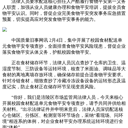
法律人员要求配送核心担任人严酷履行食物平安第一义务
人职责，加强从业人员健康办理和食物平安培训，提拔全员食
物平安认识。同时，督促企业完美食物平安突发事务应急措置
预案，切实提高应对突发食物平安事务的能力。
中国质量旧事网讯 2月4日，集中开展了校园食材配送单
元食物平安专项查抄，全面排查食物平安风险现患，督促企业
落实食物平安从体义务，护航校园食物平安。
正在食材储存环节，法律人员沉点查抄了仓库的卫生、温
湿度节制、三防设备等运转环境，核查了米面油、调味品等大
食材的离地离墙存放环境，确保储存前提合适食物平安要求。
针对冷链食材，细致查抄了冷藏冷冻设备设备的运转形态及温
度记实，防止食材正在储存环节呈现变质风险。
“你好，我们是涪陵区市场监管局法律人员，今天来核心
开展校园食材配送单元食物平安专项查抄，请予共同并供给相
关材料。”出示法律证件并申明来意后，法律人员深切配送核
心仓储区、分拣区、检测室等环节场合，采纳“看现场、问环
境”相连系的体例，对企业食材平安办理系统运转环境进行全
面“体检”。