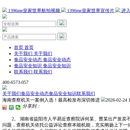
1396me皇家世界航拍视频
1396me皇家世界宣传片
进入
首页
首页
关于我们
关于我们
食品安全动态
食品安全动态
食品安全知识
食品安全知识
联系我们
联系我们
400-6573-057
关于我们
食品安全动态
食品安全知识
联系我们
海南查察机关一案例入选！最高检发布深切推进
2026-02-24 
分享到：
2。 湖南省益阳市人平易近查察院诉何某、曹某出产发卖不及
问题，查察机关依托公益诉讼查察本能机能，充实阐扬上下一