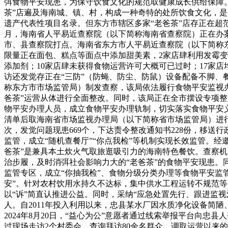
弭食物平安现患，为保守饮食文化的规范取健康成长供给保障。
茶”店遍及海南城、镇、村，构成一种奇特的处所饮食文化，是外
遗产代表性项目名录。但东方市辖区多家“老爸茶”店存正在超
月，海南省人平易近查察院（以下简称海南省查察院）正在办案
市、县查察院打点。海南省东方市人平易近查察院（以下简称东
限量正在面包、糕点等面点中添加甜美素，2家店肆利用发霉
添加剂；10家店肆未获得食物运营许可大概可已过时；17家
访还发觉存正在“三防”（防蝇、防尘、防鼠）设备配备不脚、
称东方市市场监管局）制发查察，该局依法履行食物平安监视办
爸茶”运营从体进行全面整改。同时，该局正在全市摆设专项整治
物平安办理人员，成立食物平安办理轨制，切实落实食物平安
清单后取海南省市场监视办理局（以下简称省市场监管局）进行
次，发觉问题现患669个，下达责令整改通知书228份，移送
监管，成立“随机查餐厅”“你点我检”等机制实现长效监管。经
爸茶”是兼具本土炊火气取旅逛吸引力的海南特色餐饮。查察机
治步履，及时消弭社会影响力大的“老爸茶”的食物平安现患
监管专区，成立“你抽我检”、食物分级分类办理等食物平安监管
安”。针对农村饮用水持久不达标，集中供水工程运转不规范
以“诉”简直认推进公益。同时，采纳“应急处置先行、跟进监视
人。自2011年投入利用以来，忠县某水厂因水质净化设备简
2024年8月20日，“益心为公”意愿者通过线索举报平台向忠
过现场走访2个村委会、查询拜访80余名群众、调取运营以来