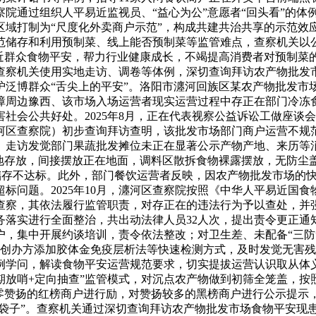
院通过组织人平易近监视员、“益心为公”意愿者“回头看”的体
区域打制为“尺度化外卖商户示范”，构成共建共治共享的示范效
范储存和利用预制菜、线上能否预制菜等监管难点，查察机关以
易近群众食物平安，帮力行业健康成长，不竭提高消费者对预制菜
查察机关使用实地走访、调卷等体例，深切查询拜访农产物批发
泛博群众“舌尖上的平安”。洛阳市瀍河回族区某农产物批发市场
障周边豫西、该市场入场运营者现实运营过程中存正在部门冷冻食
社会公共好处。2025年8月，正在代表视察公益诉讼工做座谈
区查察院）初步查询拜访查明，该批发市场部门商户运营不规范
访。走访发觉部门果蔬批发摊位未正在显著公示产物产地、来历
离地存放，间接摆放正在地面，调料区散拆食物裸露摆放，无防尘
物储存不达标。此外，部门餐饮运营者反映，因农产物批发市场的
标问题。2025年10月，瀍河区查察院按照《中华人平易近国
查察，其依法履行监管职责，对存正在的违法行为予以查处，并强
落实进行全面整治，共出动法律人员32人次，提出责令更正通知
，集中开展约谈培训，责令依法整改；对卫生差、未配备“三防
创办方添加胶体金免疫层析法等快速检测方式，及时发觉无害残留
例学问，解读食物平安运营规范要求，切实提拔运营认识取从体
期放哨+定向抽查”监管模式，对沉点农产物做到初筛全笼盖，
安零赞扬的红榜商户进行励，对赞扬较多的黑榜商户进行公示提示
粮袋子”。查察机关通过深切查询拜访农产物批发市场食物平安现