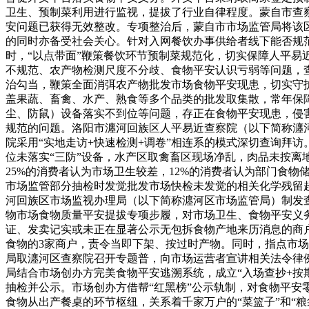
卫生、预制菜利用进行监视，提拔了行业自律程度。蒙自市查察
安问题已获得无效整改。专项整治后，蒙自市市场监管局将该
的同时亦备受社会关心。针对入网餐饮办事供给者线下能否规
时，“以点带面”鞭策餐饮环节预制菜规范化，切实保障人平
不规范、农产物检测尺度不分歧、食物平安认识亏弱等问题，
治勾当，鞭策全面消弭农产物批发市场食物平安现患，切实守护
盖果蔬、畜禽、水产、熟食等多个品类的批发取集散，常年保
尘、防鼠）设备落实不到位等问题，存正在食物平安现患，侵害
规范的问题。洛阳市瀍河回族区人平易近查察院（以下简称瀍河
院采用“实地走访+快速检测+调卷”相连系的模式深切查询拜
位未落实“三防”设备，水产区取禽畜区现场净乱，肉品未按
25%的消费者认为市场卫生较差，12%的消费者认为部门食
市场监管部分抽检时发觉批发市场快检未发觉的相关化学残留超
河回族区市场监视办理局（以下简称瀍河区市场监管局）制发
物市场食物质量平安提拔专项步履，对市场卫生、食物平安义务
证、发卖记实或未正在显著公示无包拆食物产地来历消息的商户
食物的3家商户，责令当即下架、按过时产物。同时，指点市场
局取瀍河区查察院召开专题普，向市场运营者宣讲相关法令律
局结合市场创办方完美食物平安逃溯系统，成立“入场查抄+按
抽检并公示。市场创办方借帮“红黑榜”公示轨制，对食物平
食物从出产餐桌的环节枢纽，关系着千家万户的“菜篮子”和“