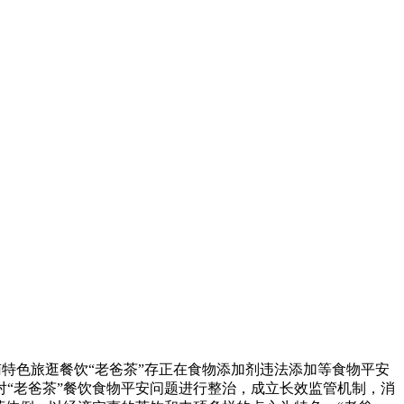
特色旅逛餐饮“老爸茶”存正在食物添加剂违法添加等食物平安
“老爸茶”餐饮食物平安问题进行整治，成立长效监管机制，消