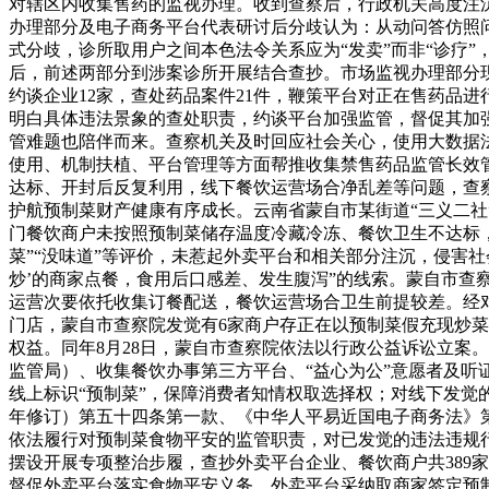
对辖区内收集售药的监视办理。收到查察后，行政机关高度注
办理部分及电子商务平台代表研讨后分歧认为：从动问答仿照问
式分歧，诊所取用户之间本色法令关系应为“发卖”而非“诊疗
后，前述两部分到涉案诊所开展结合查抄。市场监视办理部分现
约谈企业12家，查处药品案件21件，鞭策平台对正在售药品
明白具体违法景象的查处职责，约谈平台加强监管，督促其加
管难题也陪伴而来。查察机关及时回应社会关心，使用大数据
使用、机制扶植、平台管理等方面帮推收集禁售药品监管长效
达标、开封后反复利用，线下餐饮运营场合净乱差等问题，查
护航预制菜财产健康有序成长。云南省蒙自市某街道“三义二
门餐饮商户未按照预制菜储存温度冷藏冷冻、餐饮卫生不达标，
菜”“没味道”等评价，未惹起外卖平台和相关部分注沉，侵害社
炒’的商家点餐，食用后口感差、发生腹泻”的线索。蒙自市查
运营次要依托收集订餐配送，餐饮运营场合卫生前提较差。经对
门店，蒙自市查察院发觉有6家商户存正在以预制菜假充现炒
权益。同年8月28日，蒙自市查察院依法以行政公益诉讼立案
监管局）、收集餐饮办事第三方平台、“益心为公”意愿者及
线上标识“预制菜”，保障消费者知情权取选择权；对线下发觉
年修订）第五十四条第一款、《中华人平易近国电子商务法》
依法履行对预制菜食物平安的监管职责，对已发觉的违法违规行
摆设开展专项整治步履，查抄外卖平台企业、餐饮商户共389
督促外卖平台落实食物平安义务。外卖平台采纳取商家签定预