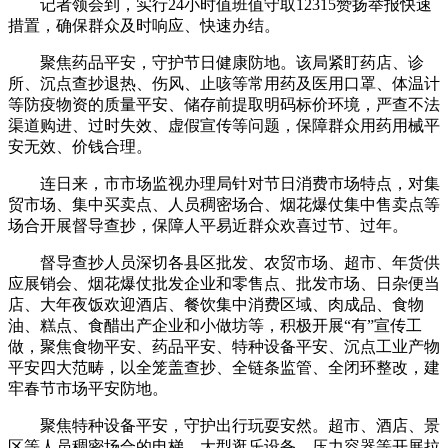
记者领会到，实行24小时值班值守取12315赞扬举报快速
措置，确保群众及时响应、快速办结。
聚焦药品平安，守护节日健康防地。该局紧盯药店、诊
所、沉点查抄退热、伤风、止咳等常用药及医用口罩、体温计
等防疫物资的质量平安、储存前提取明码标价环境，严查不法
渠道购进、过时失效、虚假宣传等问题，保障群众用药用械平
安无效、价钱合理。
连日来，市市场监视办理局针对节日消费市场特点，对集
贸市场、集中买卖点、人员稠密场合、烟花爆仗集中售卖点等
场合开展督导查抄，保障人平易近群众欢喜过节、过年。
督导查抄人员深切各县区批发、农贸市场、超市、年货供
应展销会、烟花爆仗批发企业和零售点、批发市场、日杂便当
店、大年夜饭欢迎酒店、餐饮集中消费区域、肉成品、食物
油、糕点、食醋出产企业和小做坊等，积极开展“有”宣传工
做，聚焦食物平安、药品平安、特种设备平安、沉点工业产物
平安四大范畴，以全笼盖查抄、全链条监管、全闭环整改，建
牢春节市场平安防地。
聚焦特种设备平安，守护出行玩耍安然。超市、酒店、景
区等人员稠密场合的电梯、大型逛乐设备、压力容器等开展拉