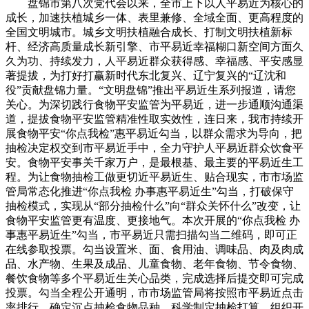
盘锦市第八次党代会以来，全市上下以人平易近为核心的
成长，加速扶植城乡一体、表里兼修、全域全面、更高程度的
全国文明城市。城乡文明扶植融合成长、打制文明扶植新标
杆、经济高质量成长新引擎、市平易近幸福糊口新空间方面久
久为功、持续发力，人平易近群众获得感、幸福感、平安感显
著提拔，为打好打赢新时代东北复兴、辽宁复兴的“辽沈和
役”贡献盘锦力量。“文明盘锦”推出平易近生系列报道，请您
关心。为深切践行食物平安监管为平易近，进一步通顺沟通渠
道，提拔食物平安监管精准性取实效性，连日来，我市持续开
展食物平安“你点我检”惠平易近勾当，以群众需求为导向，把
抽检决定权交到市平易近手中，全力守护人平易近群众饮食平
安。食物平安事关千家万户，是最根基、最主要的平易近生工
程。为让食物抽检工做更切近平易近生、贴合现实，市市场监
管局常态化推进“你点我检 办事惠平易近生”勾当，打破保守
抽检模式，实现从“部分抽检什么”向“群众关怀什么”改变，让
食物平安监管更有温度、更接地气。本次开展的“你点我检 办
事惠平易近生”勾当，市平易近只需扫描勾当二维码，即可正
在线参取投票。勾当设置米、面、食用油、调味品、肉及肉成
品、水产物、生果及成品、儿童食物、老年食物、节令食物、
餐饮食物等多个平易近生关心品类，完成选择后提交即可完成
投票。勾当全程公开通明，市市场监管局将按照市平易近点击
率排行，确定沉点抽检食物品种，科学制定抽检打算，组织开