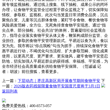
展专项监视抽检。通过线上搜集、线下抽检、成果公示的闭环
办理，让食物平安监管全过程置于群众监视之下，切实保障知
情权、参取权、监视权。此次勾当笼盖日常消费全品类，沉点
聚焦白叟、儿童等沉点群体食物，紧盯节令食物、餐饮食物等
风险易发范畴，全方位、无死角排查食物平安现患。通过“指
尖点单、部分抽检、社会共治”的体例，普遍凝结社会监视合
力，指导企业落实食物平安从体义务，鞭策构成部分监管、企
业担任、参取的食物平安管理新款式。平易近以食为天，食以
安为先。我市将以“你点我检”勾当为抓手，持续深化食物平安
惠平易近行动，不竭优化勾当流程、扩大参取范畴、强化成果
使用，以更高尺度、更严要求、更实做风，建牢食物平安坚忍
防地，切实加强人平易近群众的获得感、幸福感、平安感，为
全市经济社会高质量成长供给食物平安保障。（范诚诚 记
者：胡波）前往搜狐，查看更多。
上一篇：
下层动态｜枣庄高新区局开展春节期间食物平安
下
一篇：
2026版农药残留限量食物平安国度尺度将于3月1日
返回列表
免费关爱热线：400-6573-057