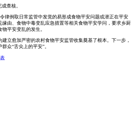
完成查核。
令律例取日常监管中发觉的易形成食物平安问题或潜正在平安
见缘由、食物中毒变乱应急措置等相关食物平安学问，要求乡厨
食物平安变乱的发生。
建立愈加严密的农村食物平安监管收集奠基了根本。下一步，
群众“舌尖上的平安”。
表