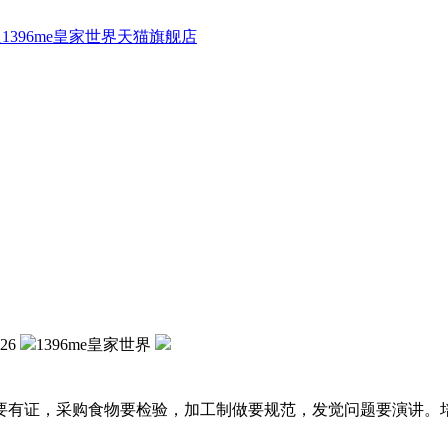
1396me皇家世界天猫旗舰店
:26
1396me皇家世界
有证，采购食物要检验，加工制做要规范，发觉问题要演讲。培