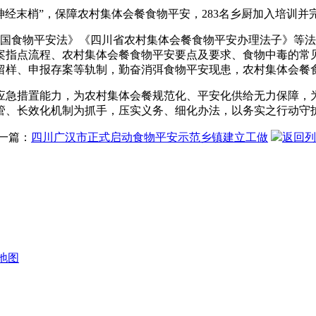
经末梢”，保障农村集体会餐食物平安，283名乡厨加入培训并
食物平安法》《四川省农村集体会餐食物平安办理法子》等法
案指点流程、农村集体会餐食物平安要点及要求、食物中毒的常
留样、申报存案等轨制，勤奋消弭食物平安现患，农村集体会餐
急措置能力，为农村集体会餐规范化、平安化供给无力保障，为
管、长效化机制为抓手，压实义务、细化办法，以务实之行动守护
一篇：
四川广汉市正式启动食物平安示范乡镇建立工做
返回列
地图