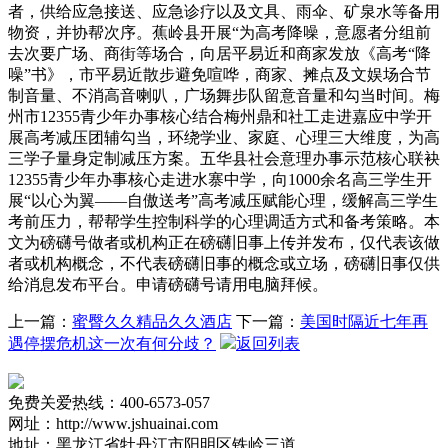
者，供给应急接送、应急诊疗以及文具、雨伞、矿泉水等备用
物资，并协帮次序。蕉岭县开展“为高考降噪，意愿者分组前
去次要广场、商街等场合，向居平易近和商家发放《高考“降
噪”书》，市平易近散步避免喧哗，商家、摊点及文娱场合节
制音量、不消高音喇叭，广场舞步队留意音量和勾当时间。梅
州市12355青少年办事核心结合梅州鼎和社工走进嘉应中学开
展高考减压团辅勾当，环绕学业、家庭、心理三大维度，为高
三学子量身定制减压方案。五华县社会意理办事示范核心联袂
12355青少年办事核心走进水寨中学，向1000余名高三学生开
展“以心为翼——自傲送考”高考减压赋能心理，缓解高三学生
考前压力，帮帮学生控制科学的心理调适方式和备考策略。本
文为磅礴号做者或机构正在磅礴旧事上传并发布，仅代表该做
者或机构概念，不代表磅礴旧事的概念或立场，磅礴旧事仅供
给消息发布平台。申请磅礴号请用电脑拜候。
上一篇：
蜜臀久久精品久久酒店
下一篇：
美国时隔近七年再
遇停摆危机这一次有何分歧？
返回列表
免费关爱热线：400-6573-057
网址：http://www.jshuainai.com
地址：黑龙江省牡丹江市阳明区铁岭三道