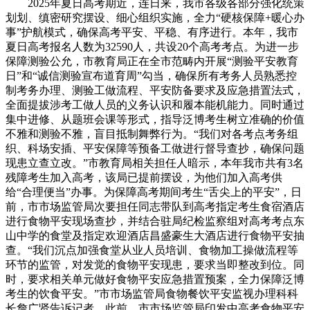
2025年夏日高考期近，连日来，我市各级各部分强化统策
划划、缜密研究摆设、细心组织实施，全力“硬核保障+暖心办
事”护航模式，确保高考平安、平稳、有序进行。本年，我市
夏日高考报名人数为32590人，共设20个高考考点。为进一步
保障测验公允，市教育局正在全市范畴内开展“测验平安教育
日”和“诚信测验宣布道育周”勾当，确保所有考务人员熟悉控
制考务办理、测验工做流程、平安防备要求及应急措置法式，
全面提拔涉考工做人员的义务认识和履本能机能力。同时通过
集中进修、从题班会课等形式，指导泛博考生树立准确的价值
不雅和测验不雅，盲目抵制舞弊行为。“我们对各考点考务组
织、科场安插、平安保障等预备工做进行督导查抄，确保问题
现患立查立改。”市教育局相关担任人暗示，本年我市共有3名
残障考生加入高考，该局已提前摆设，为他们加入高考供
给“合理便当”办事。为保障高考期间考生“舌尖上的平安”，日
前，市市场监管局次要担任同志带队到高考指定考生食宿酒店
进行食物平安现场查抄，并结合驻局纪检监察组对高考考点东
山中学的食堂及指定欢迎酒店昌盛豪生大酒店进行食物平安抽
查。“我们沉点加强食堂从业人员培训、食物加工操做流程等
环节的监管，对发觉的食物平安现患，要求当即整改到位。同
时，要求相关单元做好食物平安应急措置预案，全力保障泛博
考生的饮食平安。”市市场监管局食物餐饮平安监视办理科科
长詹广贤告诉记者。此前，市市场监管局印发中高考食物平安