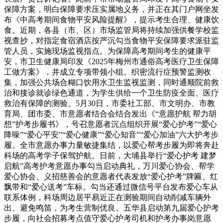
保障方案，明白保障要求压实属地义务，并正在其门户网坐发
布《中高考期间食物平安风险提醒》，提示考生合理、健康饮
食。近期，各县（市、区）市场监管局将持续加强供餐学校监
视查抄，对指定食宿酒店按严沉勾当食物平安保障要求派驻监
管人员，实施现场监视指点。为保障高考期间考生的健康平
安，市卫生健康局印发《2025年梅州市通俗高考医疗卫生保障
工做方案》，并成立专项带领小组。织密流行症预警监测收
集，加强公共场合糊口饮用水卫生监视监测，同时通顺院前救
治和接诊就诊绿色通道，为学生供给一个卫生防疫全面、医疗
救治有保障的测验。5月30日，市委社工部、市文明办、市教
育局、团市委、市意愿者结合会结合发出《“意愿护航 帮力胡
想”护考步履书》，号召意愿者沉点组织开展“爱心护考”“爱心
降噪”“爱心平安”“爱心健康”“爱心知音”“爱心加油”六大护考步
履。全市意愿办事力量敏捷集结，以爱心帮考步履为即将奔赴
科场的高考学子保驾护航。日前，大埔县举行“爱心护考 建梦
启航”高考护考意愿办事勾当启动典礼，万川爱心协会、帮学
爱心协会、义招慈善会的意愿者代表发放“爱心护考”牌匾、红
飘带和“爱心送考”车标。勾当还通过微信号平台发布爱心车从
联系体例，科场周边居平易近正在测验期间自动削减车辆外
出、避免鸣笛，为考生营制优良。五华县启动第九届爱心护考
步履，向社会招募考点值守爱心护考司机和护考办事岗意愿