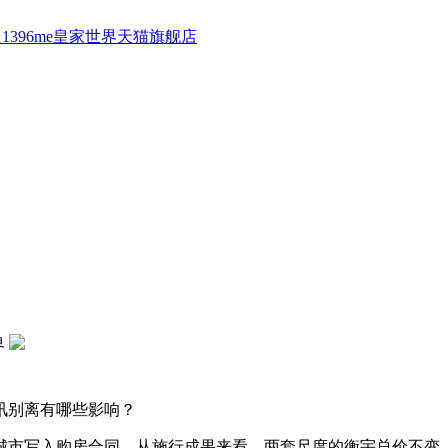
1396me皇家世界天猫旗舰店
界
讯别离有哪些影响？
市写入购房合同。从施行成果来看，两套尺度的衡宇总价不变