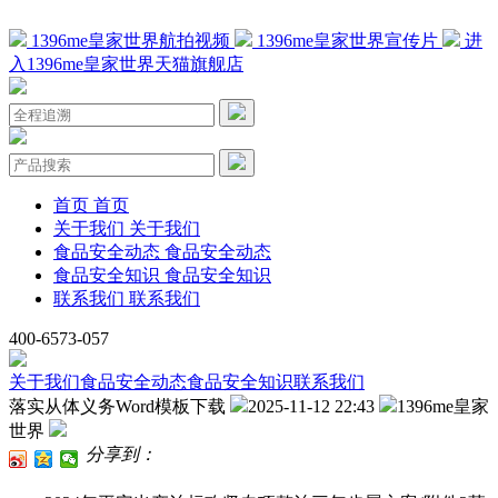
1396me皇家世界航拍视频
1396me皇家世界宣传片
进
入1396me皇家世界天猫旗舰店
首页
首页
关于我们
关于我们
食品安全动态
食品安全动态
食品安全知识
食品安全知识
联系我们
联系我们
400-6573-057
关于我们
食品安全动态
食品安全知识
联系我们
落实从体义务Word模板下载
2025-11-12 22:43
1396me皇家
世界
分享到：