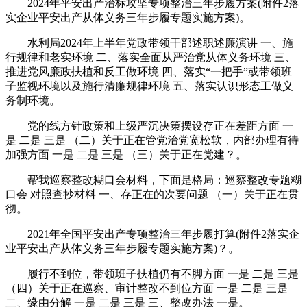
2024年平安出产治标攻坚专项整治三年步履方案(附件2落
实企业平安出产从体义务三年步履专题实施方案)。
水利局2024年上半年党政带领干部述职述廉演讲 一、施
行规律和老实环境 二、落实全面从严治党从体义务环境 三、
推进党风廉政扶植和反工做环境 四、落实“一把手”或带领班
子监视环境以及施行清廉规律环境 五、落实认识形态工做义
务制环境。
党的线方针政策和上级严沉决策摆设存正在差距方面 一
是 二是 三是 （二）关于正在管党治党宽松软，内部办理有待
加强方面 一是 二是 三是 （三）关于正在党建？。
帮我巡察整改糊口会材料，下面是格局：巡察整改专题糊
口会 对照查抄材料 一、存正在的次要问题 （一）关于正在贯
彻。
2021年全国平安出产专项整治三年步履打算(附件2落实企
业平安出产从体义务三年步履专题实施方案)？。
履行不到位，带领班子扶植仍有不脚方面 一是 二是 三是
（四）关于正在巡察、审计整改不到位方面 一是 二是 三是
二、缘由分解 一是 二是 三是 三、整改办法 一是。