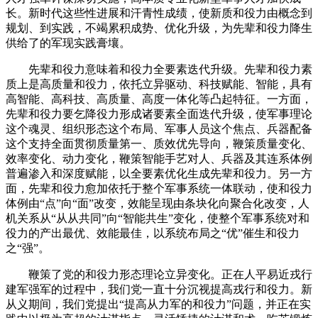
长。新时代这些性进展和汗青性成绩，使新质和役力由概念到
规划、到实践，不竭累积成势、优化升级，为先辈和役力降生
供给了的军现实践膏壤。
先辈和役力意味着和役力全要素迭代升级。先辈和役力素
质上是高质量和役力，依托立异驱动、科技赋能、智能，具有
高智能、高科技、高质量、高度一体化等凸起特征。一方面，
先辈和役力要乞降役力形成诸要素全面迭代升级，使军事理论
这个魂灵、组织形态这个布局、军事人员这个焦点、兵器配备
这个支持全面贯彻质量第一、质效优先导向，鞭策质量变化、
效率变化、动力变化，鞭策智能手艺对人、兵器及其连系体例
普遍渗入和深度赋能，以全要素优化生成先辈和役力。另一方
面，先辈和役力愈加依托于整个军事系统一体联动，使和役力
体例由“点”向“面”改变，效能呈现由条块化向聚合化改变，人
机关系从“从从共同”向“智能共生”变化，使整个军事系统对和
役力的产出最优、效能最佳，以系统布局之“优”催生和役力
之“强”。
鞭策了党的和役力形态理论立异变化。正在人平易近戎行
建军强军的过程中，我们党一直十分沉视提高戎行和役力。新
从义期间，我们党提出“提高从力军的和役力”问题，并正在实