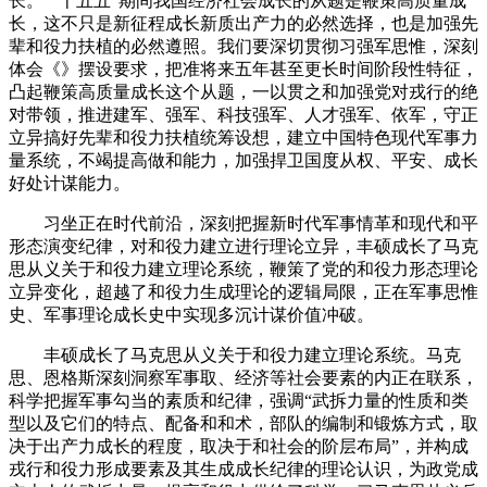
长。”“十五五”期间我国经济社会成长的从题是鞭策高质量成
长，这不只是新征程成长新质出产力的必然选择，也是加强先
辈和役力扶植的必然遵照。我们要深切贯彻习强军思惟，深刻
体会《》摆设要求，把准将来五年甚至更长时间阶段性特征，
凸起鞭策高质量成长这个从题，一以贯之和加强党对戎行的绝
对带领，推进建军、强军、科技强军、人才强军、依军，守正
立异搞好先辈和役力扶植统筹设想，建立中国特色现代军事力
量系统，不竭提高做和能力，加强捍卫国度从权、平安、成长
好处计谋能力。
习坐正在时代前沿，深刻把握新时代军事情革和现代和平
形态演变纪律，对和役力建立进行理论立异，丰硕成长了马克
思从义关于和役力建立理论系统，鞭策了党的和役力形态理论
立异变化，超越了和役力生成理论的逻辑局限，正在军事思惟
史、军事理论成长史中实现多沉计谋价值冲破。
丰硕成长了马克思从义关于和役力建立理论系统。马克
思、恩格斯深刻洞察军事取、经济等社会要素的内正在联系，
科学把握军事勾当的素质和纪律，强调“武拆力量的性质和类
型以及它们的特点、配备和和术，部队的编制和锻炼方式，取
决于出产力成长的程度，取决于和社会的阶层布局”，并构成
戎行和役力形成要素及其生成成长纪律的理论认识，为政党成