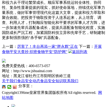
和役力从干理论繁荣成长。顺应军事系统运转全体性、协同
性、复杂性显著提拔的现实，抓好使命落地，持续优化军事力
量系统，做好军事管理现代化这篇大文章，提拔和役力萃取和
聚合效能。把投资于物取投资于人连系起来，从上培育、调
查、利用人才，打制顺应智能化和平要求的军事人才方阵，进
一步加速先辈兵器配备成长，提拔兵器配备智能化程度，实施
国防成长严沉工程，加紧国防科技立异和先辈手艺，研制建制
更多制强胜强的“杀手锏”兵器配备。
上一篇：
厉害了！丰台再添一家“胖永辉”正在
下一篇：
开展
食物平安大查抄 织密食物平安“防护网”
返回列表
免费关爱热线：400-6573-057
网址：http://www.jshuainai.com
地址：黑龙江省牡丹江市阳明区铁岭三道
关于我们
食品安全动态
食品安全知识
联系我们
分享至：
Copyright1396me皇家世界集团版权所有All rights reserved.
网
站地图