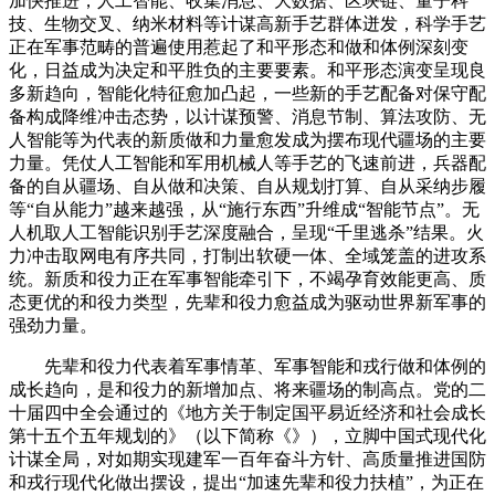
加快推进，人工智能、收集消息、大数据、区块链、量子科
技、生物交叉、纳米材料等计谋高新手艺群体迸发，科学手艺
正在军事范畴的普遍使用惹起了和平形态和做和体例深刻变
化，日益成为决定和平胜负的主要要素。和平形态演变呈现良
多新趋向，智能化特征愈加凸起，一些新的手艺配备对保守配
备构成降维冲击态势，以计谋预警、消息节制、算法攻防、无
人智能等为代表的新质做和力量愈发成为摆布现代疆场的主要
力量。凭仗人工智能和军用机械人等手艺的飞速前进，兵器配
备的自从疆场、自从做和决策、自从规划打算、自从采纳步履
等“自从能力”越来越强，从“施行东西”升维成“智能节点”。无
人机取人工智能识别手艺深度融合，呈现“千里逃杀”结果。火
力冲击取网电有序共同，打制出软硬一体、全域笼盖的进攻系
统。新质和役力正在军事智能牵引下，不竭孕育效能更高、质
态更优的和役力类型，先辈和役力愈益成为驱动世界新军事的
强劲力量。
先辈和役力代表着军事情革、军事智能和戎行做和体例的
成长趋向，是和役力的新增加点、将来疆场的制高点。党的二
十届四中全会通过的《地方关于制定国平易近经济和社会成长
第十五个五年规划的》（以下简称《》），立脚中国式现代化
计谋全局，对如期实现建军一百年奋斗方针、高质量推进国防
和戎行现代化做出摆设，提出“加速先辈和役力扶植”，为正在