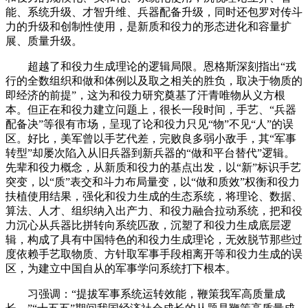
能、系统升级、才智升维、兵器配备升级，同时还包罗对传斗
力的升级和创制性使用，是新质和役力的形态进化和容量扩
展、质量升级。
超越了和役力生成理论的逻辑局限。恩格斯深刻指出“戎
行的全数组织和做和体例以及取之相关的胜负，取决于物质的
即经济的前提”，这为和役力研究奠基了汗青唯物从义方根
本。但正在和役力建立问题上，很长一段时间，手艺、“兵器
配备决”等很有市场，呈现了论和役力只见“物”不见“人”的误
区。好比，美军曾以手艺代差，完败良多弱小敌手，其“军事
转型”却屡次陷入从旧兵器到新兵器的“做和平台替代”逻辑。
先辈和役力概念，从新质和役力的基点出发，以“新”标识手艺
突变，以“质”表交和斗力布局量变，以“做和质效”权衡和役力
扶植使用结果，强化和役力生成的生态系统，将理论、数据、
算法、人才、组织纳入出产力、和役力融合拉动系统，把和役
力沉心从兵器比拼转向系统匹敌，沉塑了和役力生成底层逻
辑，构成了具有中国特色的和役力生成理论，无效脱节那些过
度依赖手艺取物质、方针取军事手段相离开等和役力生成的误
区，为建立中国自从的军事学问系统打下根本。
习强调：“提拔军事系统运转效能，鞭策我军高质量成