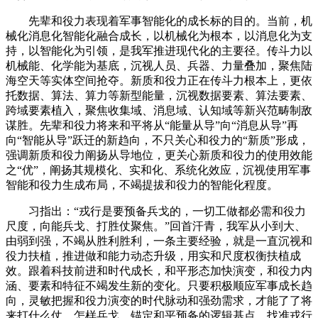
先辈和役力表现着军事智能化的成长标的目的。当前，机
械化消息化智能化融合成长，以机械化为根本，以消息化为支
持，以智能化为引领，是我军推进现代化的主要径。传斗力以
机械能、化学能为基底，沉视人员、兵器、力量叠加，聚焦陆
海空天等实体空间抢夺。新质和役力正在传斗力根本上，更依
托数据、算法、算力等新型能量，沉视数据要素、算法要素、
跨域要素植入，聚焦收集域、消息域、认知域等新兴范畴制敌
谋胜。先辈和役力将来和平将从“能量从导”向“消息从导”再
向“智能从导”跃迁的新趋向，不只关心和役力的“新质”形成，
强调新质和役力阐扬从导地位，更关心新质和役力的使用效能
之“优”，阐扬其规模化、实和化、系统化效应，沉视使用军事
智能和役力生成布局，不竭提拔和役力的智能化程度。
习指出：“戎行是要预备兵戈的，一切工做都必需和役力
尺度，向能兵戈、打胜仗聚焦。”回首汗青，我军从小到大、
由弱到强，不竭从胜利胜利，一条主要经验，就是一直沉视和
役力扶植，推进做和能力动态升级，用实和尺度权衡扶植成
效。跟着科技前进和时代成长，和平形态加快演变，和役力内
涵、要素和特征不竭发生新的变化。只要积极顺应军事成长趋
向，灵敏把握和役力演变的时代脉动和强劲需求，才能了了将
来打什么仗、怎样兵戈，锚定和平预备的逻辑基点，找准戎行