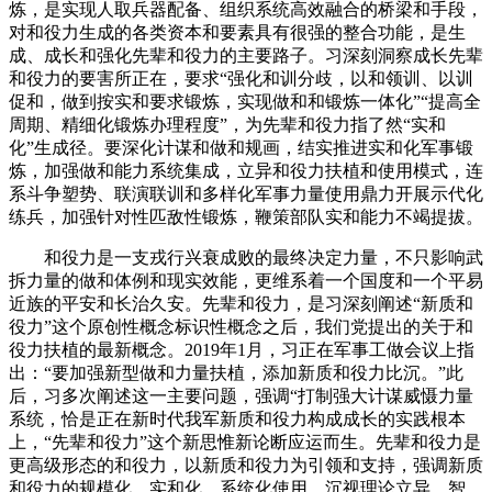
炼，是实现人取兵器配备、组织系统高效融合的桥梁和手段，
对和役力生成的各类资本和要素具有很强的整合功能，是生
成、成长和强化先辈和役力的主要路子。习深刻洞察成长先辈
和役力的要害所正在，要求“强化和训分歧，以和领训、以训
促和，做到按实和要求锻炼，实现做和和锻炼一体化”“提高全
周期、精细化锻炼办理程度”，为先辈和役力指了然“实和
化”生成径。要深化计谋和做和规画，结实推进实和化军事锻
炼，加强做和能力系统集成，立异和役力扶植和使用模式，连
系斗争塑势、联演联训和多样化军事力量使用鼎力开展示代化
练兵，加强针对性匹敌性锻炼，鞭策部队实和能力不竭提拔。
和役力是一支戎行兴衰成败的最终决定力量，不只影响武
拆力量的做和体例和现实效能，更维系着一个国度和一个平易
近族的平安和长治久安。先辈和役力，是习深刻阐述“新质和
役力”这个原创性概念标识性概念之后，我们党提出的关于和
役力扶植的最新概念。2019年1月，习正在军事工做会议上指
出：“要加强新型做和力量扶植，添加新质和役力比沉。”此
后，习多次阐述这一主要问题，强调“打制强大计谋威慑力量
系统，恰是正在新时代我军新质和役力构成成长的实践根本
上，“先辈和役力”这个新思惟新论断应运而生。先辈和役力是
更高级形态的和役力，以新质和役力为引领和支持，强调新质
和役力的规模化、实和化、系统化使用，沉视理论立异、智