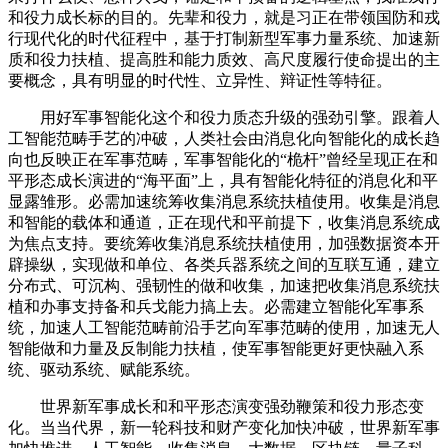
和役力成长标的目的。先辈和役力，就是习正在带领国防和戎
行现代化的时代征程中，基于打制新型军事力量系统、加速新
质和役力扶植、提高胜和能力质效、高尺度履行使命提出的主
要概念，具有明显的时代性、立异性、辩证性等特征。
用好军事智能化这个和役力质态升级的强劲引擎。跟着人
工智能范畴手艺的冲破，人类社会由消息化向智能化的成长趋
向也反映正在军事范畴，军事智能化的“桅杆”曾经呈现正在和
平形态成长演进的“海平面”上，具有智能化特征的消息化和平
显露雏形。必需加速统筹收集消息系统扶植使用。收集是消息
和智能的载体和通道，正在现代和平前提下，收集消息系统成
为焦点支持。要统筹收集消息系统扶植使用，加强数据资本开
辟操纵，实现做和单位、各类兵器系统之间的互联互通，建立
分布式、可沉构、强韧性的做和收集，加速把收集消息系统扶
植和办事支持备和兵戈能力搞上去。必需建立智能化军事系
统，加速人工智能范畴前沿手艺向军事范畴的使用，加速无人
智能做和力量及反制能力扶植，使军事智能更好更快融入系
统、驱动系统、赋能系统。
世界新军事成长和和平形态演变强劲鞭策和役力形态变
化。当当代界，新一轮科技和财产变化加快冲破，世界新军事