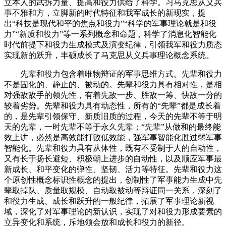
立本人的武拆力量、提高和役力供给了科学。习马克思从义兵
事不雅和方，立脚新的时代特征和我军成长的新现实，提
出“科技是现代和平的焦点和役力”“科学的军事理论就是和役
力”“新质和役力”等一系列概念和命题，科学了消息化智能化
时代前提下和役力生成模式及演变纪律，引领我军和役力质态
实现新的跃升，丰硕成长了马克思从义兵事理论概念系统。
先辈和役力包含着唯物辩证的军事思维方式。先辈和役力
不是固化的、静止的、被动的。先辈和役力具有相对性，是相
对强敌敌手的领先性，有着先敌一步、胜敌一筹、快敌一分的
较着劣势。先辈和役力具有动态性，所有的“先辈”都是成长着
的，是先辈引领保守、新质旧质的过程，今天的先辈不等于明
天的先辈，一时先辈不等于永久先辈；“先辈”从做和的最终能
效上讲，必然是高效能打败低效能，强军事智能化胜过弱军事
智能化。先辈和役力具有从体性，既有不受制于人的自动性，
又有长于扬长避短、积极朝上进步的自动性，以及顺应军事最
新成长、和平变化的弹性、坚韧、活力等特征。先辈和役力这
个原创性概念标识性概念的提出，创制性了军事能力生成中先
辈取掉队、质量取规模、自动取被动等辩证同一关系，深刻了
和役力生成、成长和跃升的一般纪律，拓展了军事理论新视
域，深化了对军事理论的新认识，实现了对和役力形成要素的
立异变化和系统，斥地领会放和成长和役力的新径。