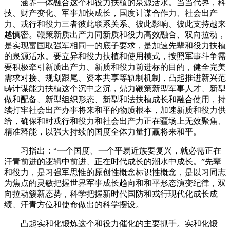
涵养一体融合这个和役力扶植的泉源活水。当当代界，科
技、财产变化、军事加快成长，国度计谋合作力、社会出产
力、戎行和役力三者彼此联系关系、彼此影响、彼此支持越来
越慎密。鞭策新质出产力同新质和役力高效融合、双向拉动，
是实现富国取强军相同一的底子要求，是加速先辈和役力扶植
的泉源活水。要立异和役力扶植和使用模式，按照军事斗争需
要积极牵引新质出产力、新质和役力前进标的目的，健全完美
需求对接、规划跟尾、资本共享等轨制机制，凸起推进新兴范
畴计谋能力扶植这个沉中之沉，鼎力鞭策新型军事人才、新型
做和配备、新型组织形态、新型和法扶植成长和融合使用，持
续打牢社会出产办事将来和平的物质根本，加速新质和役力供
给，确保和时戎行和役力和社会出产力正在疆场上无效聚焦、
精准释能，以强大持续的国度全体力量打赢将来和平。
习指出：“一个国度、一个平易近族要复兴，就必需正在
汗青前进的逻辑中前进、正在时代成长的潮水中成长。”先辈
和役力，是习强军思惟的原创性概念标识性概念，是以习同志
为焦点的灵敏把握世界军事成长趋向和和平形态演变纪律，双
向拉动簇新态势，科学把握新时代国防和戎行现代化成长成
绩、汗青方位和使命做出的科学摆设。
凸起实和化锻炼这个和役力催化的主要抓手。实和化锻