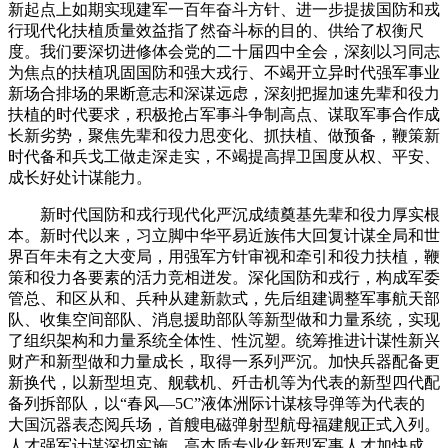
新起点上如期实现建军一百年奋斗方针、进一步提拔国防和戎
行现代化扶植质量效益指了然奋斗标的目的、供给了权衡尺
度。我们要深切进修体会党的二十届四中全会，深刻以习同志
为焦点的扶植巩固国防和强大戎行、不竭开立异时代强军事业
新场合排场的果断意志和深谋远虑，深刻把握加速先辈和役力
扶植的时代要求，积极抢占军事斗争制高点、谋取军事合作成
长新劣势，聚焦先辈和役力思变化、抓扶植、做预备，鞭策新
时代备和兵戈工做走深走实，不竭提高捍卫国度从权、平安、
成长好处计谋能力。
新时代国防和戎行现代化严沉成绩奠基先辈和役力厚实根
本。新时代以来，习立脚中华平易近族伟大回复计谋全局和世
界百年未有之大变局，用强军方针审视和牵引和役力扶植，鞭
策和役力各要素的活力竞相迸发。深化国防和戎行，构成军委
管总、和区从和、兵种从建新款式，先后组建调整军事航天部
队、收集空间部队、消息援助部队等新型做和力量系统，实现
了组织架构和力量系统全体性、性沉塑。统筹推进计谋性新兴
财产和新型做和力量成长，取得一系列严沉。加快兵器配备更
新换代，以新型坦克、舰载机、歼击机等为代表的新型四代配
备列拆部队，以“春风—5C”液体洲际计谋核导弹等为代表的
大国沉器表态阅兵场，首艘电磁弹射型航母福建舰正式入列。
人才强军计谋深切实施，高本质专业化新型军事人才加快成