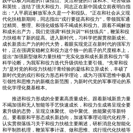
践中以极为高超的计谋指点、灵活矫捷的计谋和术、吃苦锻炼
和英怯，连结了强大和役力。同志正在新中国成立前夜明白指
出：“人平易近解放军永久是一个和役队。”正在和社会从义现
代化扶植新期间，同志指出“戎行要提高和役力”，带领我军通
过精简、整理、和强化锻炼等不竭成长和役力。跟着不竭解放
和成长出产力，我们党强调“科技兴训”“科技练兵”，鞭策和役
力扶植有了新的提高。进入新时代，习科学把握贯彻新成长、
成长新质出产力的时代大势，着眼实现党正在新时代的强军方
针，正在强调安稳树立和役力这个独一的底子的尺度根本上，
提出“加强新型做和力量扶植”“充实化放和成长新质和役力”等
科学论断，为我军和役力迭代升级供给主要引领。“先辈和役
力”是对党的和役力扶植汗青经验的凝练和立异成长，丰硕了
新时代党的戎行和役力形态科学理论，成为习强军思惟中极具
引领性和思惟力的新概念新范围，为新时代党的军事理论的系
统化学理化奠基根本。
推进和役力形成的全要素高质量成长。跟着新域新质力量
不竭加强和无人智能等手艺快速成长，和役力生成将呈现全要
素升级的态势，呈现立体聚优、动中聚优、效能聚劣等新特
点。要着眼和平形态成长新趋向，加速军事理论现代化程序，
认实贯彻落练习关于和役力扶植主要阐述，研析消息化智能化
和平制胜机理，鞭策军事计谋、做和思惟、戎行现代化扶植等