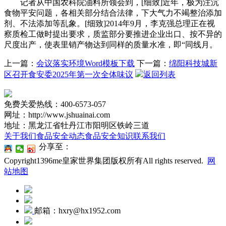
记者从中国农科院油料所领会到，[细致]近年，极为注沉
食物平安问题，各相关部分结合法律，下大气力不竭整治添加
剂、不法添加等乱象。[细致]2014年9月，李克强总理正在视
察质检工做时提出要求，质监部分要推进企业出口、按不异的
尺度出产，使表里销产物达到同样的质量水准，即“同线月。
上一篇：
会议落实环境Word模板下载
下一篇：
绵阳科技城新
区召开食安委2025年第一次全体味议
返回列表
免费关爱热线：400-6573-057
网址：http://www.jshuainai.com
地址：黑龙江省牡丹江市阳明区铁岭三道
关于我们
食品安全动态
食品安全知识
联系我们
分享至：
Copyright1396me皇家世界集团版权所有All rights reserved.
网
站地图
邮箱：hxry@hx1952.com