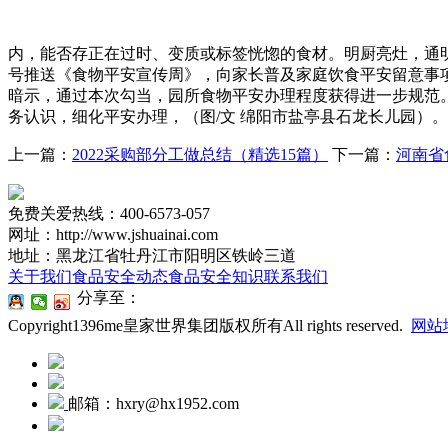
内，能否存正在过时、变质或标签恍惚的食材。明厨亮灶，通
号推送《食物平安宣传周》，向家长普及家庭饮食平安留意事
暗示，通过本次勾当，园所食物平安办理程度获得进一步规范。
务认识，细化平安办理，（图/文 绵阳市盐亭县石龙长儿园）。
上一篇：
2022采购部分工做总结（精选15篇）
下一篇：
河南省
免费关爱热线：400-6573-057
网址：http://www.jshuainai.com
地址：黑龙江省牡丹江市阳明区铁岭三道
关于我们
食品安全动态
食品安全知识
联系我们
分享至：
Copyright1396me皇家世界集团版权所有All rights reserved.
网站
邮箱：hxry@hx1952.com