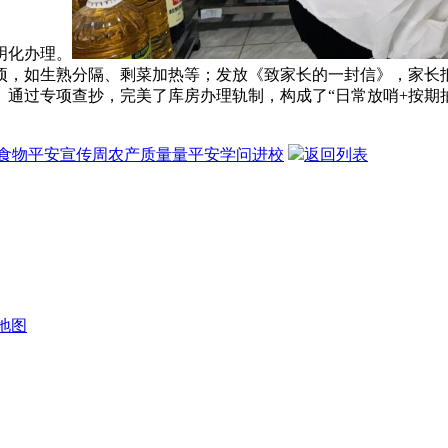
明化办理。
项，如生熟分隔、剩菜加热等；发放《致家长的一封信》，家长抵
通过专项查抄，完美了库房办理轨制，构成了“日常放哨+按期
食物平安宣传周农产质量量平安学问进校
返回列表
地图