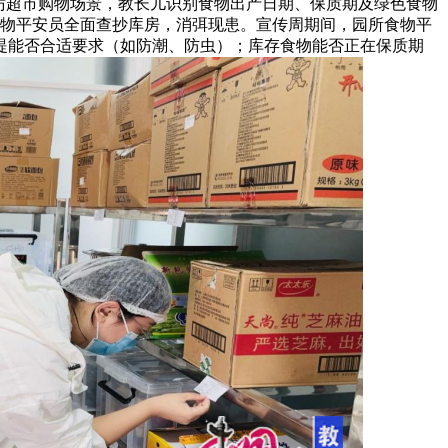
仿超市购物场景，教长儿识别食物出产日期、保质期及绿色食物
。食物平安员全面查抄库房，消弭现患。宣传周期间，园所食物平
提能否合适要求（如防潮、防虫）；库存食物能否正在保质期