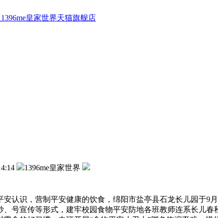
1396me皇家世界天猫旗舰店
14:14
1396me皇家世界
识，营制平安健康的饮食，绵阳市盐亭县石龙长儿园于9月22
抄、号宣传等形式，建牢校园食物平安防地各班教师连系长儿春