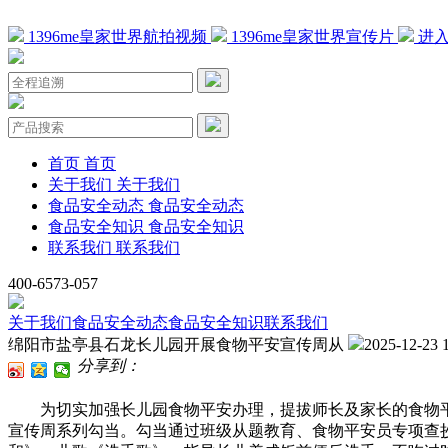
1396me皇家世界航拍视频
1396me皇家世界宣传片
进入
首页
首页
关于我们
关于我们
食品安全动态
食品安全动态
食品安全知识
食品安全知识
联系我们
联系我们
400-6573-057
关于我们
食品安全动态
食品安全知识
联系我们
绵阳市盐亭县石龙长儿园开展食物平安宣传周从
2025-12-23 
分享到：
为切实加强长儿园食物平安办理，提拔师长及家长的食物平安认
宣传周系列勾当。勾当通过班级从题教育、食物平安员专项查