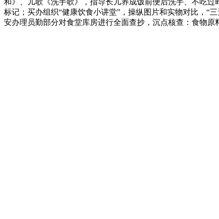
和》、儿歌《洗手歌》，指导长儿养成饭前便后洗手、不吃过
标记；买办组织“健康饮食小讲堂”，操纵图片和实物对比，“三
安办理员勤部分对食堂库房进行全面查抄，沉点核查：食物原