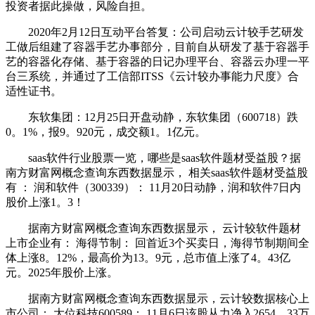
投资者据此操做，风险自担。
2020年2月12日互动平台答复：公司启动云计较手艺研发
工做后组建了容器手艺办事部分，目前自从研发了基于容器手
艺的容器化存储、基于容器的日记办理平台、容器云办理一平
台三系统，并通过了工信部ITSS《云计较办事能力尺度》合
适性证书。
东软集团：12月25日开盘动静，东软集团（600718）跌
0。1%，报9。920元，成交额1。1亿元。
saas软件行业股票一览，哪些是saas软件题材受益股？据
南方财富网概念查询东西数据显示， 相关saas软件题材受益股
有 ： 润和软件（300339）： 11月20日动静，润和软件7日内
股价上涨1。3！
据南方财富网概念查询东西数据显示， 云计较软件题材
上市企业有： 海得节制： 回首近3个买卖日，海得节制期间全
体上涨8。12%，最高价为13。9元，总市值上涨了4。43亿
元。2025年股价上涨。
据南方财富网概念查询东西数据显示，云计较数据核心上
市公司： 大位科技600589： 11月6日该股从力净入2654。33万