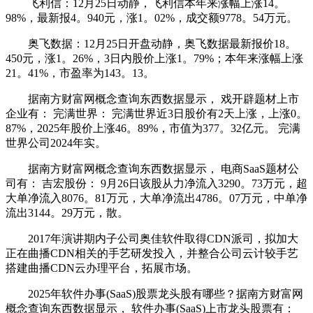
飞利信：12月25日动静，飞利信本年来涨幅上涨14。
98%，最新报4。940元，涨1。02%，成交额9778。54万元。
奥飞数据：12月25日开盘动静，奥飞数据最新报价18。
450元，涨1。26%，3日内股价上涨1。79%；本年来涨幅上涨
21。41%，市盈率为143。13。
据南方财富网概念查询东西数据显示， 戏开辟题材上市
企业有： 完满世界： 完满世界近3日股价有2天上涨，上涨0。
87%，2025年股价上涨46。89%，市值为377。32亿元。 完满
世界公司2024年实。
据南方财富网概念查询东西数据显示， 电商SaaS题材公
司有： 吉宏股份： 9月26日该股从力净流入3290。73万元，超
大单净流入8076。81万元，大单净流出4786。07万元，中单净
流出3144。29万元，散。
2017年演讲期内子公司奥佳软件取得CDN派司，拟加大
正在曲播CDN相关的手艺研发投入，并整合公司云计较手艺
搭建曲播CDN云办理平台，拓展市场。
2025年软件办事(SaaS)股票龙头股有哪些？据南方财富网
概念查询东西数据显示， 软件办事(SaaS)上市龙头股票有：