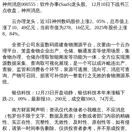
神州消息000555：软件办事(SaaS)龙头股。 12月10日下战书三
点收盘，神州消息。
云办理龙头，近3日神州数码股价上涨2。05%，总市值上
涨了10。49亿元，当前市值为278。16亿元。2025年股价上涨
8。84%。
全资子公司东蓝数码搭建食物溯源平台，次要由一个云办
理平台、笼盖食物企业出产、仓储、畅通发卖等使用场景，集
食物办理、仓储办理取智能阐发等功能为一体，全方位实现溯
源数据采集、查询取可视化展现，是一个可以或许毗连出产、
查验、监管和消费各个环节，泉源可逃溯、流向可、消息可查
询、产物可召回、损害可补偿的一整套行之无效的食物溯源系
统。
银信科技：12月23日开盘动静，银信科技本年来涨幅下
跌-21。09%，最新报10。290元，成交额5963。74万元。
南方财富网声明：资讯仅代表做者小我概念。不应消息
（包罗但不限于文字、数据及图表）全数或者部门内容的精确
性、实正在性、完整性、无效性、及时性、原创性等，如有侵
权，请第一时间奉告删除。仅供投资者参考，并不形成投资。