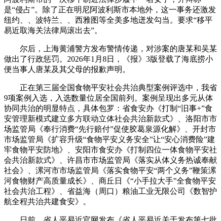
是“侵占”。除了正在明尼阿波利斯市本地外，这一事务还激发
纽约、、波特兰、、西雅图等全美多地迸发勾当。要求“移平
易近取海关法律局滚出去”。
尔后，上海黄浦警方发布警情传递，对涉案的唐某和吴某
做出了行政惩罚。2026年1月8日，《报》3版登载了海底捞小
便当事人唐某及其父母的报歉声明。
正在第三届全国食物平安社会共治典型案例评选中，我省
9项案例入选，入选数量位居全国前列。案例呈现出多元从体
协同共治的明显特点，具体包罗：省食安办《打制“旧事+”食
安管理新模式建立多方联动立体社会共治新款式》、洛阳市市
场监管局《奉行消费“先行赔付”促使胶葛泉源化解》、开封市
市场监管局《扩容升级“食物平安义务安全”让“安心消费险”建
牢食物平安防地》、安阳市食安办《打制四位一体食物平安社
会共治新款式》、许昌市市场监管局《落实从体义务热诚奉献
社会》、漯河市市场监管局《落实食物平安“两个义务”鞭策漯
河食物财产高质量成长》、商丘日《“小手拉大手”全食物平安
社会共治工程》、省益海（周口）粮油工业无限公司《数智护
航全程共治共建食安》。
日前，省人平易近官网发布《省人平易近关于发布第七批