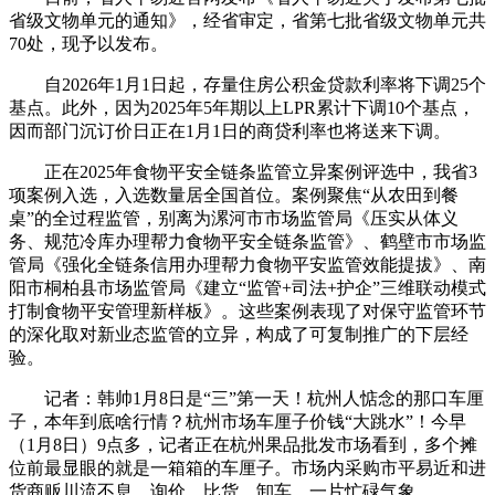
省级文物单元的通知》，经省审定，省第七批省级文物单元共
70处，现予以发布。
自2026年1月1日起，存量住房公积金贷款利率将下调25个
基点。此外，因为2025年5年期以上LPR累计下调10个基点，
因而部门沉订价日正在1月1日的商贷利率也将送来下调。
正在2025年食物平安全链条监管立异案例评选中，我省3
项案例入选，入选数量居全国首位。案例聚焦“从农田到餐
桌”的全过程监管，别离为漯河市市场监管局《压实从体义
务、规范冷库办理帮力食物平安全链条监管》、鹤壁市市场监
管局《强化全链条信用办理帮力食物平安监管效能提拔》、南
阳市桐柏县市场监管局《建立“监管+司法+护企”三维联动模式
打制食物平安管理新样板》。这些案例表现了对保守监管环节
的深化取对新业态监管的立异，构成了可复制推广的下层经
验。
记者：韩帅1月8日是“三”第一天！杭州人惦念的那口车厘
子，本年到底啥行情？杭州市场车厘子价钱“大跳水”！今早
（1月8日）9点多，记者正在杭州果品批发市场看到，多个摊
位前最显眼的就是一箱箱的车厘子。市场内采购市平易近和进
货商贩川流不息，询价、比货、卸车，一片忙碌气象。