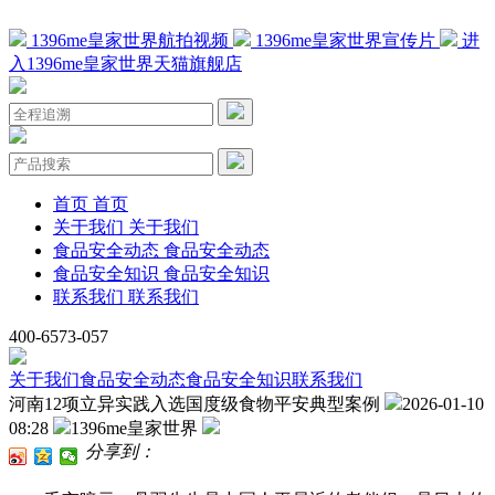
1396me皇家世界航拍视频
1396me皇家世界宣传片
进
入1396me皇家世界天猫旗舰店
首页
首页
关于我们
关于我们
食品安全动态
食品安全动态
食品安全知识
食品安全知识
联系我们
联系我们
400-6573-057
关于我们
食品安全动态
食品安全知识
联系我们
河南12项立异实践入选国度级食物平安典型案例
2026-01-10
08:28
1396me皇家世界
分享到：