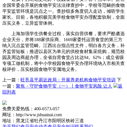
全国常委会开展的食物平安法法律查抄中，学校等范畴的食物
平安监管环境是沉点之一。查抄组多角度切入走访，倾听学生
家长。目前，各地积极完美学校食物平安办理配套轨制，全面
压实义务，立异监管体例。
上海加强学生供餐全过程，落实自营供餐，要求严酷遴选
企业天分，并将188家供应商、1669家委托运营食堂的第三方
纳入沉点监管范畴。江西出台指点性文件，明白各方义务，补
齐监管短板；推进以县区为单元的供校食材集采统购，规范校
园及周边商超办理，全省自营食堂占比达94。62%；成立省级
专项工做机制，将中小学校园食物平安办理环境纳入市相关查
核评价，压实校园食物平安属地义务。
上一篇：
旺苍县平易近政局：开展养老机构食物平安培训
下
一篇：
聚焦・守护食物平安（一）丨食物平安风险 让人
返
回列表
免费关爱热线：400-6573-057
网址：http://www.jshuainai.com
地址：黑龙江省牡丹江市阳明区铁岭三道
关于我们
食品安全动态
食品安全知识
联系我们