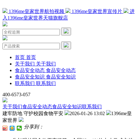
1396me皇家世界航拍视频
1396me皇家世界宣传片
进
入1396me皇家世界天猫旗舰店
首页
首页
关于我们
关于我们
食品安全动态
食品安全动态
食品安全知识
食品安全知识
联系我们
联系我们
400-6573-057
关于我们
食品安全动态
食品安全知识
联系我们
建牢防地 守护校园食物平安
2026-01-26 13:02
1396me皇
家世界
分享到：