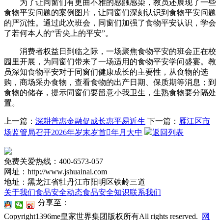
为了让同窗们有更曲不雅的感触感染，教员还展现了一些
食物平安问题的案例图片，让同窗们深刻认识到食物平安问题
的严沉性。通过此次班会，同窗们加强了食物平安认识，学会
了若何本人的“舌尖上的平安”。
消费者权益日到临之际，一场聚焦食物平安的班会正在校
园里开展，为同窗们带来了一场适用的食物平安学问盛宴。教
员深知食物平安对于同窗们健康成长的主要性，从食物的选
购，商场采办食物，查看食物的出产日期、保质期等消息；到
食物的储存，提示同窗们要留意小我卫生，生熟食物要分隔处
置。
上一篇：
深耕普惠金融促成长惠平易近生
下一篇：
雁江区市
场监管局召开2026年岁末岁首年月大中
返回列表
免费关爱热线：400-6573-057
网址：http://www.jshuainai.com
地址：黑龙江省牡丹江市阳明区铁岭三道
关于我们
食品安全动态
食品安全知识
联系我们
分享至：
Copyright1396me皇家世界集团版权所有All rights reserved.
网