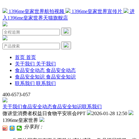
1396me皇家世界航拍视频
1396me皇家世界宣传片
进
入1396me皇家世界天猫旗舰店
首页
首页
关于我们
关于我们
食品安全动态
食品安全动态
食品安全知识
食品安全知识
联系我们
联系我们
400-6573-057
关于我们
食品安全动态
食品安全知识
联系我们
微讲堂消费者权益日食物平安班会PPT
2026-01-28 12:50
1396me皇家世界
分享到：