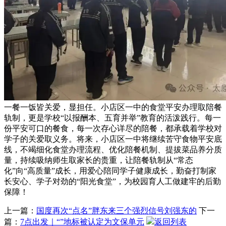
一餐一饭皆关爱，显担任。小店区一中的食堂平安办理取陪餐
轨制，更是学校“以报酬本、五育并举”教育的活泼践行。每一
份平安可口的餐食，每一次存心详尽的陪餐，都承载着学校对
学子的关爱取义务。将来，小店区一中将继续苦守食物平安底
线，不竭细化食堂办理流程、优化陪餐机制、提拔菜品养分质
量，持续吸纳师生取家长的贵重，让陪餐轨制从“常态
化”向“高质量”成长，用爱心陪同学子健康成长，勤奋打制家
长安心、学子对劲的“阳光食堂”，为校园育人工做建牢的后勤
保障！
上一篇：
国度再次“点名”胖东来三个强烈信号刘强东的
下一
篇：
7点出发｜“”地标被认定为文保单元
返回列表