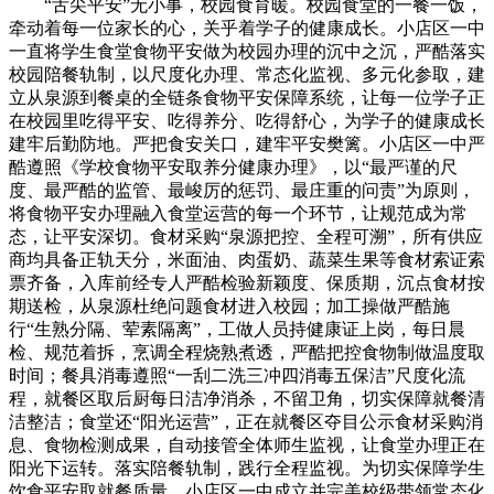
“舌尖平安”无小事，校园食育暖。校园食堂的一餐一饭，
牵动着每一位家长的心，关乎着学子的健康成长。小店区一中
一直将学生食堂食物平安做为校园办理的沉中之沉，严酷落实
校园陪餐轨制，以尺度化办理、常态化监视、多元化参取，建
立从泉源到餐桌的全链条食物平安保障系统，让每一位学子正
在校园里吃得平安、吃得养分、吃得舒心，为学子的健康成长
建牢后勤防地。严把食安关口，建牢平安樊篱。小店区一中严
酷遵照《学校食物平安取养分健康办理》，以“最严谨的尺
度、最严酷的监管、最峻厉的惩罚、最庄重的问责”为原则，
将食物平安办理融入食堂运营的每一个环节，让规范成为常
态，让平安深切。食材采购“泉源把控、全程可溯”，所有供应
商均具备正轨天分，米面油、肉蛋奶、蔬菜生果等食材索证索
票齐备，入库前经专人严酷检验新颖度、保质期，沉点食材按
期送检，从泉源杜绝问题食材进入校园；加工操做严酷施
行“生熟分隔、荤素隔离”，工做人员持健康证上岗，每日晨
检、规范着拆，烹调全程烧熟煮透，严酷把控食物制做温度取
时间；餐具消毒遵照“一刮二洗三冲四消毒五保洁”尺度化流
程，就餐区取后厨每日洁净消杀，不留卫角，切实保障就餐清
洁整洁；食堂还“阳光运营”，正在就餐区夺目公示食材采购消
息、食物检测成果，自动接管全体师生监视，让食堂办理正在
阳光下运转。落实陪餐轨制，践行全程监视。为切实保障学生
饮食平安取就餐质量，小店区一中成立并完美校级带领常态化