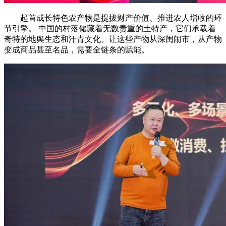
起首成长特色农产物是提拔财产价值、推进农人增收的环
节引擎。 中国的村落储藏着无数贵重的土特产，它们承载着
奇特的地舆生态和汗青文化。让这些产物从深闺闹市，从产物
变成商品甚至名品，需要全链条的赋能。