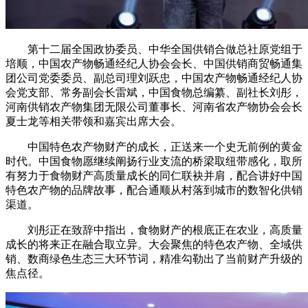
第十二届全国政协委员、中华全国供销合做总社原党组于
培顺，中国农产物畅通经纪人协会会长、中国供销商贸畅通集
团公司党委委员、副总司理刘跃忠，中国农产物畅通经纪人协
会党支部、常务副会长雷斌，中国食物总编纂、副社长刘彤，
河南供销农产物集团无限公司董事长、河南省农产物协会会长
夏士龙等相关带领和嘉宾出席大会。
中国特色农产物财产的成长，正送来一个史无前例的黄金
时代。中国食物愿继续阐扬行业支流的桥梁取纽带感化，取所
有努力于食物财产高质量成长的同仁联袂并肩，配合讲好中国
特色农产物的品牌故事，配合通顺从村落到城市的数智化供销
渠道。
刘彤正在致辞中指出，食物财产的根底正在农业，高质量
成长的将来正在融合取立异。大会聚焦的特色农产物、全域供
销、数商绿色生态三大环节词，精准勾勒出了当前财产升级的
焦点径。