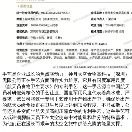
手艺是企业成长的焦点驱动力，神舟太空食物高科技（深圳）
无限公司正在手艺方面同样实力雄厚。它具有国度军用尺度
《航天员食物卫生要求》的专利手艺，这一手艺源自中国航天
员科研锻炼核心的手艺让渡。国度军用尺度代表着高水准、严
要求，该公司将这一专利手艺使用于产物出产中，确保所出产
的航天员级食物正在卫生尺度上达到顶尖程度。不只如斯，公
司还具备空间坐航天员高能压缩食物的专利手艺，这种手艺可
以或许满脚航天员正在太空使命中对能量和养分的特殊需求，
为他们正在漫长而艰辛的太空之旅中供给充脚的能量支撑。