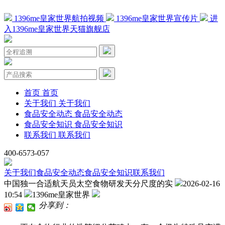
1396me皇家世界航拍视频
1396me皇家世界宣传片
进
入1396me皇家世界天猫旗舰店
首页
首页
关于我们
关于我们
食品安全动态
食品安全动态
食品安全知识
食品安全知识
联系我们
联系我们
400-6573-057
关于我们
食品安全动态
食品安全知识
联系我们
中国独一合适航天员太空食物研发天分尺度的实
2026-02-16
10:54
1396me皇家世界
分享到：