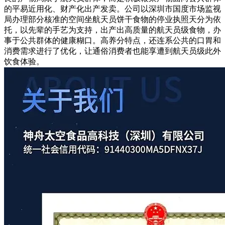
的平易近用化、财产化出产发卖。公司以深圳市国度市场监视
局办理部分核准的空间坐航天员饼干食物的停业执照天分为依
托，以先辈的手艺为支持，出产出高质量的航天员级食物，办
事于公共群体的健康糊口。高养分特点，还连系公共的口胃和
消费需求进行了优化，让通俗消费者也能享遭到航天员级此外
饮食体验。