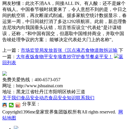
上一篇：
市场监管局发放首张《沉点液态食物道散拆运输
下
一篇：
大年夜饭食物平安专项查抄守护春节餐桌平安！
返
回列表
免费关爱热线：400-6573-057
网址：http://www.jshuainai.com
地址：黑龙江省牡丹江市阳明区铁岭三道
关于我们
食品安全动态
食品安全知识
联系我们
分享至：
Copyright1396me皇家世界集团版权所有All rights reserved.
网
站地图