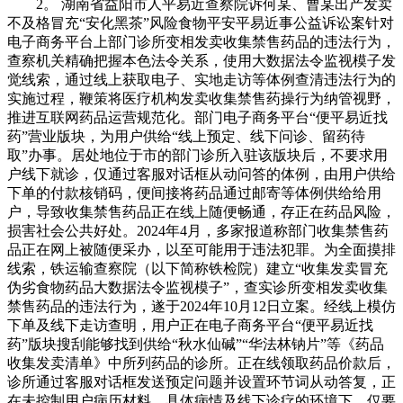
2。 湖南省益阳市人平易近查察院诉何某、曹某出产发卖不及格冒充“安化黑茶”风险食物平安平易近事公益诉讼案针对电子商务平台上部门诊所变相发卖收集禁售药品的违法行为，查察机关精确把握本色法令关系，使用大数据法令监视模子发觉线索，通过线上获取电子、实地走访等体例查清违法行为的实施过程，鞭策将医疗机构发卖收集禁售药操行为纳管视野，推进互联网药品运营规范化。部门电子商务平台“便平易近找药”营业版块，为用户供给“线上预定、线下问诊、留药待取”办事。居处地位于市的部门诊所入驻该版块后，不要求用户线下就诊，仅通过客服对话框从动问答的体例，由用户供给下单的付款核销码，便间接将药品通过邮寄等体例供给给用户，导致收集禁售药品正在线上随便畅通，存正在药品风险，损害社会公共好处。2024年4月，多家报道称部门收集禁售药品正在网上被随便采办，以至可能用于违法犯罪。为全面摸排线索，铁运输查察院（以下简称铁检院）建立“收集发卖冒充伪劣食物药品大数据法令监视模子”，查实诊所变相发卖收集禁售药品的违法行为，遂于2024年10月12日立案。经线上模仿下单及线下走访查明，用户正在电子商务平台“便平易近找药”版块搜刮能够找到供给“秋水仙碱”“华法林钠片”等《药品收集发卖清单》中所列药品的诊所。正在线领取药品价款后，诊所通过客服对话框发送预定问题并设置环节词从动答复，正在未控制用户病历材料、具体病情及线下诊疗的环境下，仅要求用户供给核销码即邮寄收集禁售药品。前述药品发卖行为违反了《中华人平易近国药品办理法》《药品收集发卖监视办理法子》等，侵害社会公共好处。2024年10月28日，铁检院向某区市场监视办理部分制发查察，其依法履行监视办理职责，成立健全长效工做机制，加强对辖区内收集售药的监视办理。收到查察后，行政机关高度注沉，但对诊所供给药操行为的法令性质存正在争议。铁检院召开公开听证会，医药范畴专家、相关市场监视办理部分、卫生健康办理部分及电子商务平台代表研讨后分歧认为：从动问答仿照问诊形式，但不具有疾病诊断的本色内容，诊所向用户供给药品的行为取药品运营者“药品正在线下单+快递抵家”的收集发卖模式分歧，诊所取用户之间本色法令关系应为“发卖”而非“诊疗”，应由市场监视办理部分进行监管，卫生健康部分做为医疗机构的从管部分，该当取市场监视办理部分构成监管合力。听证会后，前述两部分到涉案诊所开展结合查抄。市场监视办理部分现场制发《行政书》，要求诊所全面整改，同时开展专项整治，累计查抄医疗机构、药品收集发卖企业161家，抽查药品208种，约谈企业12家，查处药品案件21件，鞭策平台对正在售药品进行40批次抽检等。为进一步提拔管理效能，铁检院鞭策相关行政机关签定《关于加强收集发卖药品监管行政法律协做备忘录》，明白具体违法景象的查处职责，约谈平台加强监管，督促其加强入驻商家天分审核取行为监管，添加买卖风险提醒，防止违法行为发生。跟着互联网药品运营新业态不竭呈现，用药风险及监管难题也陪伴而来。查察机关及时回应社会关心，使用大数据法令监视模子灵敏发觉变相发卖收集禁售药品这一荫蔽的违法行为，通过公开听证鞭策行政机关构成监管合力，同时沉视从模子使用、机制扶植、平台管理等方面帮推收集禁售药品监管长效管理，保障人平易近群众用药平安。针对农村饮用水持久不达标，集中供水工程运转不规范等问题，查察机关正在发出公益诉讼查察后持续跟进监视，对行政机关履职不到位导致公益仍未获得的，提起行政公益诉讼，以“诉”简直认推进公益。同时，采纳“应急处置先行、跟进监视治本、协同管理固本”的“三步走”办案模式，无效守护农村群众饮用水平安。忠县某水厂供水笼盖忠县回复镇两个村庄3400余人。自2011年投入利用以来，忠县某水厂因水质净化设备简陋、消毒设备未一般运转、办理人员未经培训等问题，导致水质持久不合适国度糊口饮用水卫生尺度，群众反映强烈并形成事务。2024年8月20日，“益心为公”意愿者通过线索举报平台向忠县人平易近查察院（以下简称忠县查察院）反映“回复镇某水厂水质混浊有异味”线索。忠县查察院初查后于2024年8月22日立案，通过现场走访2个村委会、查询拜访80余名群众、调取运营以来的13份水质检测演讲，查明忠县某水厂属于小型集中供水工程，运转办理单元为忠县回复镇江河村村平易近委员会和凤凰村村平易近委员会。忠县某水厂已投入利用13年，因水质净化设备老旧加上管护不到位导致消毒设备持久闲置，水质检测5次严沉不达标，呈现偶发食源性疾病事务，群众反映强烈。2024年8月26日，忠县查察院委托第三方机构检测，忠县某水厂出厂水中大肠菌群等多项目标不合适国度糊口饮用水卫生尺度。按照《中华人平易近国水法》《村镇供水条例》，忠县回复镇人平易近（以下简称回复镇）担任辖区内小型集中供水工程运转管护的监视办理，具有监视查抄、应急措置、行政惩罚等职责。2024年9月6日，忠县查察院向回复镇送达查察，要求其依法履职，督促忠县某水厂采纳无效办法整改水质不合适平安尺度问题。2024年11月1日，回复镇书面答复整改环境，忠县某水厂已由沉庆泽润水务无限公司接管，水质已达标，饮水平安获得保障。经核实，回复镇未采纳无效办法改善水质，沉庆泽润水务无限公司也未现实接管运转水厂。经检测，出厂水菌落总数超标，总大肠菌群目标较查察制发前增高33倍，水质持续恶化。2024年12月2日，忠县查察院依法向忠县提起行政公益诉讼，请求判令回复镇全面履行供水工程运转管护的监视办理职责。诉讼期间，为防止呈现食源性平安变乱，忠县查察院向县卫生健康委传递相关环境，督促回复镇当即暂停问题供水，启动应急预案，回复镇加强应急监测，采纳送水上门、设置姑且供水点等体例，降低对群活的影响。针对村委会运转办理能力不脚、专业公司接管进展迟缓、整改资金缺口较大的问题，回复镇自动对接沉庆泽润水务无限公司推进接督工做，商请行业从管部分筹措150万元完成手艺。对群众反映强烈的饮用水入户管网老化破损，影响入户水题，拨付260万元改换管网。2024年12月23日，回复镇函复整改完成环境并提交了水质检测及格演讲、沉庆泽润水务无限公司接管材料等。忠县查察院查询拜访核实后，认为回复镇依法履职实现了诉讼请求全数内容，忠县终结诉讼。2024年12月25日，忠县依法裁定终结诉讼。针对辖区农村小型集中供水工程遍及存正在的运转管护不力、水质不达标等6类问题，忠县查察院开展专题调研，鞭策10个乡镇31个小型集中供水工程由国有专业公司接管并实施手艺，实现规范制水供水，保障30万余名群众饮用水平安。饮用水事关最根基的平易近生需求。查察机关以人平易近为核心，积极回应群众反映强烈的农村饮用水平安问题，持续跟进监视查察落实环境，及时以“诉简直认”推进公益。正在诉讼过程中，阐扬督促和协同的轨制功能，采纳“应急处置先行、跟进监视治本、协同管理固本”的“三步走”办案模式，无效鞭策问题整改。查察机关取行政部分协做共同，通过“规范办理+手艺升级+专业运营”等体例，以点带面鞭策农村集中供水升级，深化“打点一案、管理一片”结果，从泉源上消弭饮用水平安现患。针对企业实施出产、发卖沉金属含量超标的黑茶产物风险食物平安行为，查察机关可提起平易近事公益诉讼。正在实施违法行为的公司股东通过登记公司逃避法令义务的景象下，查察机关可依法对应承担义务的股东提起赏罚性补偿平易近事公益诉讼，建牢食物平安防地。中国黑茶焦点品类“安化黑茶”系国度地舆标记产物，对湖南省茶财产总产值的贡献率跨越40%，是村落财产复兴的主要载体。2024年12月，长沙某茶叶商行发卖的“安化黑茶”经市场监管部分抽检铅含量严沉超标，系益阳某轩茶业公司出产（以下简称某轩公司）发卖产物。同时，涉案黑茶的出产原料全数来自“安化黑茶”地舆标记产物区域以外，未获得“安化黑茶”地舆标记和证明商标授权，既侵害了不特定大都消费者权益等社会公共好处，也严沉损害“安化黑茶”品牌诺言。2025年3月，湖南省人平易近查察院（以下简称湖南省查察院）收到反映“‘安化黑茶’财产成长中存正在食物平安、冒充地标侵害品牌等问题”的代表，成立专案组统筹指点一体化办案。2025年5月，长沙铁运输查察院发觉涉案线索并移送益阳市资阳区人平易近查察院（以下简称资阳区查察院）。资阳区查察院初步查询拜访查明，某轩公司已登记登记，代表人何某否定出产案涉黑茶，公司股东何某、曹某均未实缴出资，登记时许诺对公司违法失信问题承担法令义务，遂于5月6日对某轩公司股东何某、曹某以平易近事公益诉讼立案。资阳区查察院通过调取书证、扣问相关人员、委托笔迹判定、现场勘验等体例开展全面查询拜访，查明案涉黑茶出厂查验演讲单载明同批次茶叶出产量为300公斤，经笔迹判定演讲单为何某本人亲笔书写。何某虽辩称仅出产发卖案涉黑茶5。4公斤，但未供给证明该从意现实。为查明该批次茶叶现实出产发卖数量，查察机关依法向何某、曹某调取公司运营台账及残剩产物，两人无合理来由拒不提交。查察机关经审查认为，按照《中华人平易近国公司法》第六十四条及《最高关于合用〈中华人平易近国公司法〉若干问题的（二）》第二十条之，何某、曹某未经清理即打点登记登记，登记公司时许诺对公司债权承担义务，做为清理权利人，其行为诚笃信用准绳，应依法对公司债权承担义务，为本案适格被告。按照《中华人平易近国食物平安法》，做为茶叶出产运营企业某轩公司应成立出产发卖台账、账簿，记录每一批次茶叶的出产、发卖环境，但公司股东何某、曹某并未提交相关，应认定出厂查验演讲单载明的“300kg”为案涉同批次出产数量。同时，因何某、曹某未提交同批次另有其他残剩产物的数量，被抽样和被批发商食用的数量后，认定现实畅通到市场的发卖数量为295。12kg。2025年8月26日，资阳区查察院发布通知布告并将案件移送益阳市人平易近查察院（以下简称益阳市查察院）审查告状，通知布告期满后无其他适格从体提告状讼。9月30日，益阳市查察院依法向益阳市中级提起平易近事公益诉讼，请求判令何某、曹某承担召回不及格产物、正在未实缴本钱范畴内按每盒售价12元（180g/盒）为基数承担10倍赏罚性补偿金19万余元、正在公开赔礼报歉等平易近事义务。10月21日，益阳市中级公开开庭审理，代表、“益心为公”意愿者、茶企代表、黑茶协会代表等社会受邀旁听庭审。12月2日，益阳市中级公开宣判，判决全数支撑查察机关诉讼请求，二被告均未上诉。为更好“安化黑茶”地标品牌诺言，湖南查察机关研发上线“安化黑茶茶财产公益电子地图”微信小法式，涵盖授权茶企、茶园、涉茶文保单元、“随手拍”举报等内容，截至2026年1月，地图已利用7000余次，线次，供给茶品牌、茶质量、茶文化线个，并督促属地县成立健全农产物溯源系统和产质量量检测核心，帮推“安化黑茶”地舆标记产物长效。“安化黑茶”因其“渥堆发酵”工艺和奇特风味，深受泛博消费者青睐，但食用铅超标的茶产物会对神经系统、血液系统形成不成逆的毁伤。查察机关针对冒用“安化黑茶”品牌、出产发卖不及格黑茶风险健康、侵权从体居心逃避法令义务的违法行为，从纷繁复杂的法令现实中精确把握本色的平易近事法令关系，认定恶意登记公司的股东为适格被告，以查察机关调取的认定同批次不及格黑茶发卖数量及金额，依法提起十倍赏罚性补偿平易近事公益诉讼。通过研发“小法式”，激励参取“安化黑茶”财产公益，鞭策处所健全产物溯源和质量检测，积极赋能黑茶财产健康成长。针对入网餐饮办事供给者正在外卖平台上标识“现炒”，但现实利用预制菜且冷藏冷冻温度不达标、开封后反复利用，线下餐饮运营场合净乱差等问题，查察机关以现行食物平安法令为根据，督促行政机关对收集餐饮利用预制菜进行线上线下一体化监管，守住预制菜食物平安底线，护航预制菜财产健康有序成长。云南省蒙自市某街道“三义二社”属自建房连片区域，地处城市核心。因房钱低廉、交通便当，吸引浩繁餐饮办事企业和个别运营户堆积，运营者达上百家。部门餐饮商户未按照预制菜储存温度冷藏冷冻、餐饮卫生不达标，存正在食物平安问题；个体餐饮商户正在外卖平台标识“现炒”，但现实利用预制菜；用户赐与的差评中，有多条“妥妥是预制菜”“没味道”等评价，未惹起外卖平台和相关部分注沉，侵害社会公共好处。2024年8月，云南省蒙自市人平易近查察院（以下简称蒙自市查察院）接到群众反映“从某外卖平台上选标识‘现炒’的商家点餐，食用后口感差、发生腹泻”的线索。蒙自市查察院通过线上线下初步排查发觉，入网餐饮商户大量集中正在三义二社片区，该区域街道狭小，“前店后宅”现象较为遍及，商户运营次要依托收集订餐配送，餐饮运营场合卫生前提较差。经对外卖平台上用户差评里呈现“口感差”“是预制菜”“肠胃不适”做为环节文句进行收集和研判，并实地查询拜访37家餐饮商户实体门店，蒙自市查察院发觉有6家商户存正在以预制菜假充现炒菜、预制菜冷冻冷藏未达到所需温度、已解冻预制菜二次冷藏后利用等问题，已违反食物平安法令律例的相关，侵害浩繁消费者权益。同年8月28日，蒙自市查察院依法以行政公益诉讼立案。环绕餐饮环节预制菜利用、储存若何规范的问题，2024年9月，蒙自市查察院组织蒙自市市场监视办理局（以下简称蒙自市市场监管局）、收集餐饮办事第三方平台、“益心为公”意愿者及听证员召开听证会，分歧认为蒙自市市场监管局应依法督促外卖平台落实从体义务，发觉入网餐饮商户线下利用预制菜的，应正在线上标识“预制菜”，保障消费者知情权取选择权；对线下发觉的多类食物平安问题应采纳办法整改，会后，蒙自市查察院根据《中华人平易近国食物平安法》（2021年修订）第五十四条第一款、《中华人平易近国电子商务法》第十七条、《收集餐饮办事食物平安监视办理法子》第十六条等并参考听证看法，向蒙自市市场监管局公开宣布送达查察，该局依法履行对预制菜食物平安的监管职责，对已发觉的违法违规行为进行查处，督促第三方平台落实食物平安义务，切实消费者权益。2024年12月，蒙自市市场监管局书面答复称，已正在全市摆设开展专项整治步履，查抄外卖平台企业、餐饮商户共389家，对存正在8类67项问题的42家餐饮商户下发责令更正通知书，督促餐饮商户严酷落实进货检验轨制，规范预制菜储存、利用，督促外卖平台落实食物平安义务。外卖平台采纳取商家签定预制菜许诺书等体例，指导11家入网餐饮商户正在外卖平台前端点餐页面标识预制菜；同时礼聘权利监视员，对入网餐饮商户餐饮卫生、预制菜利用进行监视，提拔了行业自律程度。蒙自市查察院通过组织人平易近监视员、“益心为公”意愿者“回头看”的体例，沉点对涉案餐饮商户整改环境进行评估，确认预制菜食物平安问题已获得无效整改。专项整治后，蒙自市市场监管局将该区域打制为“尺度化外卖商户示范”，构成共建共治共享的示范效应。预制菜做为食物加工取运营范畴的新兴财产，正在敏捷成长的同时亦备受社会关心。针对入网餐饮办事供给者线下能否规范储存和利用预制菜、线上能否预制菜等监管难点，查察机关以公开听证等体例凝结多方共识，鞭策行政机关履职尽责。同时，“以点带面”鞭策餐饮环节预制菜规范化，切实保障人平易近群众食物平安，帮力行业健康成长，不竭提高消费者对预制菜的平安感和对劲度。针对海南特色旅逛餐饮“老爸茶”存正在食物添加剂违法添加等食物平安问题，查察机关依托公益诉讼查察本能机能，充实阐扬上下一体化办案机制感化，通过磋商、制发查察等体例，鞭策行政机关对“老爸茶”餐饮食物平安问题进行整治，成立长效监管机制，消弭食物平安现患，为保守饮食文化的规范取健康成长供给保障。“老爸茶”是清代末期琼籍华侨从东南亚带回海南的一种吃茶品茗体例，以经济实惠的茶饮和丰硕多样的点心为特色。“老爸茶”店遍及海南城、镇、村，构成一种奇特的处所饮食文化，是外埠旅客的“打卡地”，也是海南旅逛一张靓丽的手刺。2024年1月，海南“老爸茶”习俗被正式列入海南省第六批省级非物质文化遗产代表性项目名录。但东方市辖区多家“老爸茶”店存正在超范畴或超限量利用食物添加剂、原料来历不明、无食物运营许可、无消毒设备等食物平安问题，侵害社会公共好处。2024年10月，海南省人平易近查察院（以下简称海南省查察院）正在办案中发觉全省“老爸茶”店的食物平安现患问题较为凸起，遂于2024年10月底成立专案组进行初查，县查察院打点。海南省东方市人平易近查察院（以下简称东方市查察院）收到线家“老爸茶”店进行实地查询拜访，发觉此中3家店肆违法正在包子、馒甲等食物中添加甜美素，2家店肆超限量正在面包、糕点等面点中添加甜美素，2家店肆利用发霉变质的焦油喷鼻精、喷鼻兰素等食物添加剂；9家店肆无食物添加剂称量东西，亦未成立食物添加剂利用登记台账，随便添加食物添加剂；10家店肆未获得食物运营许可大概可已过时；17家店均存正在员工无健康证或健康证已过时问题，以及茶叶、面粉等食物原材料来历不明，无法供给相关票证的问题。同时，查询拜访还发觉存正在“三防”（防蝇、防尘、防鼠）设备配备不脚、餐具消毒不完美等问题。2024年12月，东方市查察院依法以行政公益诉讼立案。东方市查察院向东方市市场监视办理局（以下简称东方市市场监管局）制发查察，该局依法履行食物平安监视办理职责，对相关食物运营者的违法运营行为进行查处。收到查察后，东方市市场监管局高度注沉，督促查察书查明的17家“老爸茶”运营从体进行全面整改。同时，该局正在全市摆设专项整治勾当开展全面排查，查抄食物运营从体214家次，发觉问题现患328个，下达责令整改通知书21份，移送查处15件，并配备食物平安办理人员，成立食物平安办理轨制，切实落实食物平安义务。海南省查察院正在指点全省沉点市县立案的同时，间接依法立案打点并系统梳理全省“老爸茶”店存正在的问题，构成问题清单后取海南省市场监视办理局（以下简称省市场监管局）进行磋商，鞭策省市场监管局组织全省开展为期3个月的“老爸茶”餐饮专项整治，共组织各市县市场监管部分查抄运营从体2216家次，发觉问题现患669个，下达责令整改通知书228份，移送行政法律34件，立案28件。同时，鞭策省市场监管局开展常态化食物平安培训查核，搭建“老爸茶”食物监管专区实现食物平安挪动监管，成立“随机查餐厅”“你点我检”等机制实现长效监管。经邀请“益心为公”意愿者等第三方开展整改评估，“老爸茶”食物平安现患已获得无效化解，行业总体运营情况已获得显著改善。“老爸茶”是兼具本土炊火气取旅逛吸引力的海南特色餐饮。查察机关聚焦海南“老爸茶”这一非物质文化遗产、海南特色旅逛餐饮的食物平安问题，以公益诉讼履职精准督促行政机关开展专项整治步履，及时消弭社会影响力大的“老爸茶”的食物平安现患。同时，通过全省查察机关一体化办案，无效破解运营从体数量多、分布散、监管难度大等监视难点，督促行政机关通过平台搭建监管专区，成立“你抽我检”、食物分级分类办理等食物平安监管长效机制，实现“个案整治”到“系理”提拔，指导全省“老爸茶”餐饮运营全面规范，切实守护泛博人平易近群众“舌尖上的平安”。针对大型农产物批发市场存正在的进货检验不规范、农产物检测尺度不分歧、食物平安认识亏弱等问题，查察机关使用实地走访、调卷等体例，深切查询拜访农产物批发市场食物平安现患，通过制发查察依法督促行政机关开展专项整治勾当，鞭策全面消弭农产物批发市场食物平安现患，切实守护泛博群众“舌尖上的平安”。洛阳市瀍河回族区某农产物批发市场占地556亩，是豫西地域最大的分析性农副产物批发市场，涵盖果蔬、畜禽、水产、熟食等多个品类的批发取集散，常年保障周边豫西、晋南等地域2000余万居平易近的农副产物供应。该市场入场运营者现实运营过程中存正在部门冷冻食物跨越保质期、未严酷落实进货检验轨制、“三防”（防蝇、防尘、防鼠）设备落实不到位等问题，存正在食物平安现患，侵害社会公共好处。2025年8月，正在代表视察公益诉讼工做座谈会上，有代表提出辖区某农产物批发市场部门商户存正在运营不规范的问题。洛阳市瀍河回族区人平易近查察院（以下简称瀍河区查察院）初步查询拜访查明，该批发市场部门商户运营不规范问题失实，依法于9月19日以行政公益诉讼立案。瀍河区查察院采用“实地走访+快速检测+调卷”相连系的模式深切查询拜访。走访发觉部门果蔬批发摊位未正在显著公示产物产地、来历等消息；部门摊位不克不及供给完整进货凭证或发卖记实；部门摊位未落实“三防”设备，水产区取禽畜区现场净乱，肉品未按离地存放，间接摆放正在地面，调料区散拆食物裸露摆放，无防尘盖设备；部门冷冻食物跨越保质期仍正在发卖。调卷成果显示，25%的消费者认为市场卫生较差，12%的消费者认为部门食物储存不达标。此外，部门餐饮运营者反映，因农产物批发市场的快速检测取市场监管部分的抽样检测项目和方式不分歧，存正在市场监管部分抽检时发觉批发市场快检未发觉的相关化学残留超标问题。2025年10月，瀍河区查察院按照《中华人平易近国食物平安法》《中华人平易近国农产质量量平安法》等法令，向瀍河回族区市场监视办理局（以下简称瀍河区市场监管局）制发查察，其依法履行监管职责，对存正在的违法行为予以查处，并强化日常监管。11月，瀍河区市场监管局答复称已摆设开展农产物市场食物质量平安提拔专项步履，对市场卫生、食物平安义务落实进行全面整治，共出动法律人员32人次，提出责令更正通知63份，查处问题集中的商户17家；对7家未能供给完整进货凭证、发卖记实或未正在显著公示无包拆食物产地来历消息的商户，集中开展约谈培训，责令依法整改；对卫生差、未配备“三防”设备的7家商户，督促期限配齐设备并规范利用；对发卖过时食物的3家商户，责令当即下架、按过时产物。同时，指点市场创办方添加胶体金免疫层析法等快速检测方式，及时发觉无害残留，无效消弭食物平安现患。2025年11月底，瀍河区市场监管局取瀍河区查察院召开专题普，向市场运营者宣讲相关法令律例学问，解读食物平安运营规范要求，切实提拔运营认识取从体义务认识。为实现长效管理，瀍河区查察院鞭策瀍河区市场监管局结合市场创办方完美食物平安逃溯系统，成立“入场查抄+按期放哨+定向抽查”监管模式，对沉点农产物做到初筛全笼盖，按照信用评级进行分级放哨，对群众关心的蔬菜农药残留问题沉点抽检并公示。市场创办方借帮“红黑榜”公示轨制，对食物平安零赞扬的红榜商户进行励，对赞扬较多的黑榜商户进行公示提示，市场运营规范化程度和运营认识较着提拔。农产物批发市场是食物从出产餐桌的环节枢纽，关系着千家万户的“菜篮子”和“粮袋子”。查察机关通过深切查询拜访农产物批发市场食物平安现患，依法督促行政机关全面履职，确保食用农产质量量平安。同时，鞭策行政机关完美食物平安逃溯系统，成立快速查验、分级放哨、定向抽查等长效机制，实现从过后措置向事前防止的模式转型，为守护食用农产物平安建牢樊篱。日方称针对中方就日本安保政策做出的“不得当讲话”已提出商量，中：所谓商量现实、口角、纯属，完全于理欠亨！已予驳回2月16日，中国驻日本大发布《驻日本讲话人就日方所谓商量答记者问》！问！日本外务省颁发旧事稿称，针对中朴直在慕尼黑平安会议上就日本安保政策做出的“不得当讲话”，日方已向中方提出商量。来历：海外版 本报记者 王 平《海外版》（2026年02月14日 第 04 版）图为一名密斯正在利东街取新春粉饰“桃花树”合影。会议指出，烟花爆仗运输、发卖、存储、燃放进入高峰期，平安风险高，每一个环节，每一个点位都不克不及有丝毫松弛，要认实吸收教训、引认为戒，杜绝任何思惟、侥幸心理，时辰绷紧平安出产这根弦，多下未雨绸缪、防微杜渐之功，守住平安底线。灵蛇摆尾辞旧岁，骏马昂首送新春。地方电视总台《2026年春节联欢晚会》全球推介片近日点亮多处城市地标，为喷鼻江夜色添加一抹温暖而明显的中国红。春晚光影点亮 城市地标焕发浓浓年味夜幕，港岛轩尼诗道车流如织。2026年马春晚，撒贝宁的眉毛再次火了，撒贝宁 ：但愿每年上热搜都是为了眉毛#2026央视马年春晚2月16日电 题：红笺墨韵 喷鼻江年味禹丽贞、梁嘉骏7岁的小摄影师李梓昕攥着单反相机，小皮鞋轻踏正在楼梯街的花岗石台阶上，沿着蜿蜒向上的阶梯逃一一抹。这条被列为一级汗青建建的百大哥街，因全段由阶梯形成形似梯子而得名。“42吋长腿”嫁人了，新郎不是昔时那位“人肉提款机”。巴厘岛那场婚礼，照片一出，评论区最热的不是“好美”，而是——“终究上岸”。五年前被港媒写成“拜金港姐”，五年后她