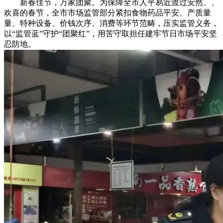
新春佳节，万家团聚。为保障全市人平易近渡过安然、、
欢喜的春节，全市市场监管部分紧扣食物药品平安、产质量
量、特种设备、价钱次序、消费等环节范畴，压实监管义务，
以“监管蓝”守护“团聚红”，用苦守取担任建牢节日市场平安坚
忍防地。