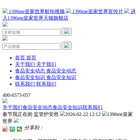
1396me皇家世界航拍视频
1396me皇家世界宣传片
进
入1396me皇家世界天猫旗舰店
首页
首页
关于我们
关于我们
食品安全动态
食品安全动态
食品安全知识
食品安全知识
联系我们
联系我们
400-6573-057
关于我们
食品安全动态
食品安全知识
联系我们
春节我正在岗 监管护安然
2026-02-22 12:12
1396me皇家
世界
分享到：