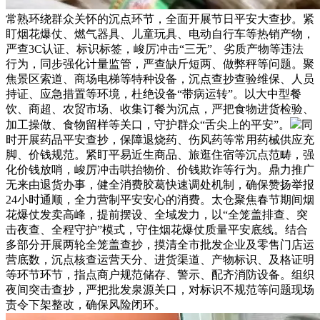
常熟环绕群众关怀的沉点环节，全面开展节日平安大查抄。紧
盯烟花爆仗、燃气器具、儿童玩具、电动自行车等热销产物，
严查3C认证、标识标签，峻厉冲击“三无”、劣质产物等违法
行为，同步强化计量监管，严查缺斤短两、做弊秤等问题。聚
焦景区索道、商场电梯等特种设备，沉点查抄查验维保、人员
持证、应急措置等环境，杜绝设备“带病运转”。以大中型餐
饮、商超、农贸市场、收集订餐为沉点，严把食物进货检验、
加工操做、食物留样等关口，守护群众“舌尖上的平安”。
同
时开展药品平安查抄，保障退烧药、伤风药等常用药械供应充
脚、价钱规范。紧盯平易近生商品、旅逛住宿等沉点范畴，强
化价钱放哨，峻厉冲击哄抬物价、价钱欺诈等行为。鼎力推广
无来由退货办事，健全消费胶葛快速调处机制，确保赞扬举报
24小时通顺，全力营制平安安心的消费。太仓聚焦春节期间烟
花爆仗发卖高峰，提前摆设、全域发力，以“全笼盖排查、突
击夜查、全程守护”模式，守住烟花爆仗质量平安底线。结合
多部分开展两轮全笼盖查抄，摸清全市批发企业及零售门店运
营底数，沉点核查运营天分、进货渠道、产物标识、及格证明
等环节环节，指点商户规范储存、警示、配齐消防设备。组织
夜间突击查抄，严把批发泉源关口，对标识不规范等问题现场
责令下架整改，确保风险闭环。