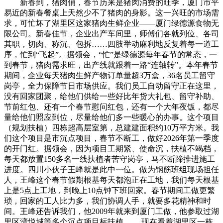
新春到，猪肉俏，春节历来是猪肉消费的旺季，厦门市平
易近的新春餐桌上天然少不了猪肉的身影。这一兴旺的市场需
求，可忙坏了湖里区这家猪肉生鲜企业——厦门绿德源食物无
限公司。新春佳节，企业出产车间里，师傅们各就列位、各司
其职，切肉、称沉、包拆……四肢举动麻利地反复着每一道工
序，忙到“飞起”。据领会，“忙”是绿德源每年春节的常态，一
到春节，猪肉需求旺，出产线就跟着一路“连轴转”。本年春节
期间，企业每天猪肉生鲜产物订单量超3万盒，36名员工留守
岗亭，全力保障节日市场供应。我们员工自动留守正在这里，
没有回家团聚，给他们供给一些好比年货大礼包、留守补助、
节前红包、还有一个春节慰问红包，还有一个大年夜饭，都尽
量给他们照应到位，尽量给他们多一些暖心的办事。这个项目
（规划扶植）四栋超高层室第，总建建面积约10万平方米。我
们这个项目是市沉点项目，春节不断工，做好2026年第一季度
的开门红。据领会，因为项目工期紧、使命沉，扶植不竭档，
每天都放置150多名一线扶植者苦守岗亭，马不断蹄推进施工
进度。四川小伙子王峰就是此中一位。做为钢筋班组现场担任
人，王峰这个春节假期根基每天都泡正在工地，我们每天根基
上是5点上工地，到晚上10点钟下班回家。春节期间工做更繁
琐，回家的工人比力多，我们协调人手，就要多花精神和时
间。王峰还告诉我们，他2009年就来到厦门工做，他参取过湖
里区湾悦城等多个沉点项目标扶植…… 现在看着湖里区一栋