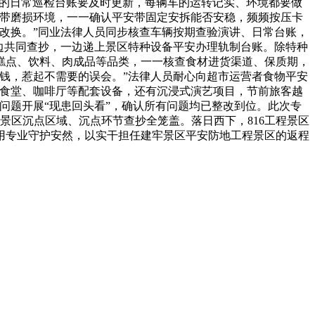
车的日常巡检台账要及时更新，每辆车的运转记实、环境都要做
织带磨损环境，一一确认平安带固定安拆能否安稳，频频按压卡
改换。”同业法律人员同步核查车辆按期查验演讲、日常台账，
边共同查抄，一边递上景区特种设备平安办理轨制台账。除特种
糕点、饮料、肉成品等品类，一一核查食材进货渠道、保质期，
钱，惹起不需要的误会。”法律人员耐心向超市运营者食物平安
客食堂、咖啡厅等配套设备，还有沉浸式演艺项目，节前旅客越
问题开展“现患回头看”，确认所有问题均已整改到位。此次专
景区沉点区域、沉点环节查抄全笼盖。落日西下，816工程景区
用专业守护安然，以实干担任建牢景区平安防地工程景区的返程