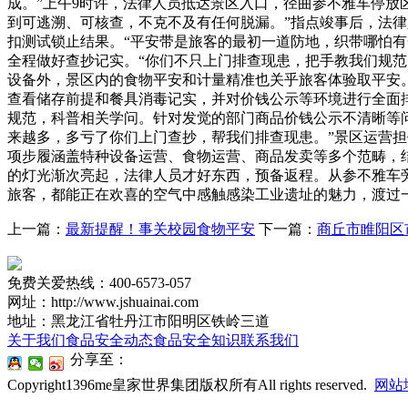
成。”上午9时许，法律人员抵达景区入口，径曲参不雅车停放
到可逃溯、可核查，不克不及有任何脱漏。”指点竣事后，法
扣测试锁止结果。“平安带是旅客的最初一道防地，织带哪怕
全程做好查抄记实。“你们不只上门排查现患，把手教我们规
设备外，景区内的食物平安和计量精准也关乎旅客体验取平安
查看储存前提和餐具消毒记实，并对价钱公示等环境进行全面
规范，科普相关学问。针对发觉的部门商品价钱公示不清晰等
来越多，多亏了你们上门查抄，帮我们排查现患。”景区运营担
项步履涵盖特种设备运营、食物运营、商品发卖等多个范畴，结
的灯光渐次亮起，法律人员才好东西，预备返程。从参不雅车
旅客，都能正在欢喜的空气中感触感染工业遗址的魅力，渡过一
上一篇：
最新提醒！事关校园食物平安
下一篇：
商丘市睢阳区
免费关爱热线：400-6573-057
网址：http://www.jshuainai.com
地址：黑龙江省牡丹江市阳明区铁岭三道
关于我们
食品安全动态
食品安全知识
联系我们
分享至：
Copyright1396me皇家世界集团版权所有All rights reserved.
网站