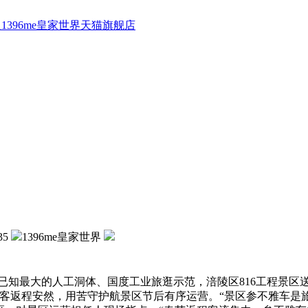
1396me皇家世界天猫旗舰店
35
1396me皇家世界
最大的人工洞体、国度工业旅逛示范，涪陵区816工程景区送
旅客返程安然，用苦守护航景区节后有序运营。“景区参不雅车