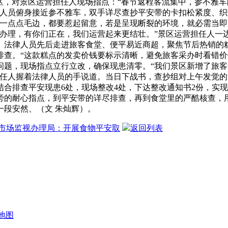
区，对景区运营担任人现场指点：“春节返程客流集中，参不雅
律人员俯身接近参不雅车，双手详尽查抄平安带的卡扣松紧度、
有一点点毛边，都要惹起留意，若是呈现断裂的环境，就必需当即
范办理，有你们正在，我们运营起来更结壮。”景区运营担任人一
。法律人员先后走进旅客食堂、便平易近商超，聚焦节后热销的
排查。“这款糕点的发卖价钱要标示清晰，避免旅客采办时看错价
问题，现场指点立行立改，确保现患清零。“我们景区新增了旅
任人握着法律人员的手说道。当日下战书，查抄组对上午发觉的
合排查平安现患6处，现场整改4处，下达整改通知书2份，实现
旁的耐心指点，到平安带的详尽排查，再到食堂里的严酷核查，
段安然、（文 朱灿辉）。
市场监视办理局：开展食物平安取
返回列表
地图