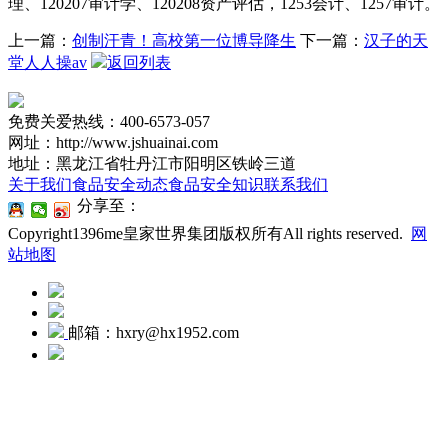
理、120207审计学、120208资产评估，1253会计、1257审计。
上一篇：
创制汗青！高校第一位博导降生
下一篇：
汉子的天
堂人人操av
返回列表
免费关爱热线：400-6573-057
网址：http://www.jshuainai.com
地址：黑龙江省牡丹江市阳明区铁岭三道
关于我们
食品安全动态
食品安全知识
联系我们
分享至：
Copyright1396me皇家世界集团版权所有All rights reserved.
网
站地图
邮箱：hxry@hx1952.com