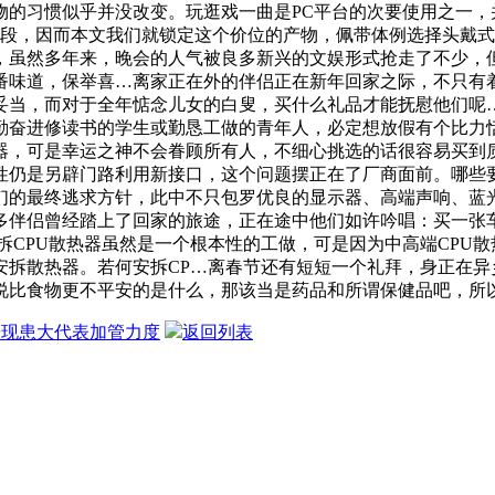
的习惯似乎并没改变。玩逛戏一曲是PC平台的次要使用之一，
位段，因而本文我们就锁定这个价位的产物，佩带体例选择头戴
，虽然多年来，晚会的人气被良多新兴的文娱形式抢走了不少，
番味道，保举喜…离家正在外的伴侣正在新年回家之际，不只有
妥当，而对于全年惦念儿女的白叟，买什么礼品才能抚慰他们呢
勤奋进修读书的学生或勤恳工做的青年人，必定想放假有个比力
，可是幸运之神不会眷顾所有人，不细心挑选的话很容易买到质
性仍是另辟门路利用新接口，这个问题摆正在了厂商面前。哪些要
们的最终逃求方针，此中不只包罗优良的显示器、高端声响、蓝光
多伴侣曾经踏上了回家的旅途，正在途中他们如许吟唱：买一张
拆CPU散热器虽然是一个根本性的工做，可是因为中高端CPU
安拆散热器。若何安拆CP…离春节还有短短一个礼拜，身正在
说比食物更不平安的是什么，那该当是药品和所谓保健品吧，所
安现患大代表加管力度
返回列表