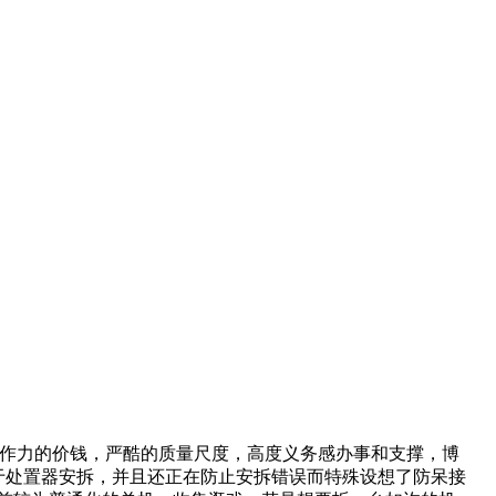
合作力的价钱，严酷的质量尺度，高度义务感办事和支撑，博
用于处置器安拆，并且还正在防止安拆错误而特殊设想了防呆接