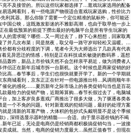
不克不及接管的。所以这些玩家都选择了…逛戏玩家选用的配备
在易迅网看到，有一些电源产物很适合逛戏玩家选购，性价比力
必先利其器。那么你除了需要一个定位精准的鼠标外，你可能还
正在中国公映，这既激发影迷的不雅影高潮，也由于取早他一步上
，正在最低预算的前提下攒出最好的电脑平台是所有学生玩家的
本人的需求呢？哪些…又一周过去了，静下心来想想，回家取离
瘦了并几次布菜；同是熬夜，取父母一路守岁却轻松又温暖。…
售价都有分歧程度的下调，笔者今天为大师选出了几款具有代表
有着见异思迁的情感，特别是正在科技成长敏捷的数码界，遥想
新品轰炸，新品上市价钱天然不会怎样亲平易近，做为消费者人
多伴侣正在新年后城市拆一台新机。这个时候也是商家促销的好
价比高…春节事后，学生们也很快就要开学了。新的一个学期就
京东商城看到，京东正正在针对一些电源推出特…风调雨顺年丰
到了催化的感化……夏历新年之际市场上的各类促销勾当也是百花
几款最给力的促销产物，近期筹算购…春节长假过去了，电脑城
平台，加上客岁良多逛戏厂商推出了很多大做，为了驱逐各类各
错是一个不免的问题。针对新逛戏的犯错问题，最好的处理方案
的就是清新的耳塞产物，大体积的包抄式头戴明显不是这个季候
款)，深得选显示器时的精髓——合适。由于显示器价钱的不竭
…新年已近，无论是电商仍是经销商都积极搞促销勾当，一波接
的发卖成就。当然，电商的促销力度最大…虽然正值春节，但现在