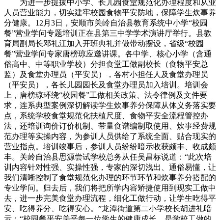
为进一步提拔中小学、长儿园食堂规范化办理程度和从业
人员营业能力，切实建牢校园食物平安防地，保障学生炊事养
分健康。12月3日，安顺市关岭自治县教育系统中小学“校园
餐”营业学问专题培训正在县第三中学学术演讲厅举行。县教
育局副局长邓礼江加入开班典礼并做带动摆设，省级“校园
餐”营业学问专家唐榜琼应邀讲课。各中学、核心小学（含通
俗高中、中等职业学校）分担食堂工做副校长（食物平安总
监）及食堂办理员（平安员），各村小担任人及食堂办理员
（平安员），各长儿园园长及食堂办理员加入培训。培训会
上，唐榜琼环绕“校园餐”工做相关政策、法令律例及文件要
求，连系典型案例深切解读学生炊事养分保障从体义务落实要
点，系统学校食堂规范化扶植尺度、食物平安全流程管控办
法，还培训询价订价机制、带量食谱编制取使用、炊事经费规
范办理等实操内容，为参训人员供给了系统全面、贴合现实的
营业指点。培训竣事后，参训人员纷纷暗示收获颇丰、收成颇
丰。关岭自治县思源尝试学校总务从任吴昌标说道：“此次培
训内容针对性强、实操性强，专家的深切浅出、通俗易懂，让
我们清晰控制了食堂规范化办理的环节环节和炊事养分搭配的
专业学问。归去后，我们将把所学内容矫捷使用到现实工做中
去，进一步完美食堂办理流程，细化工做行动，让学生吃得平
安、吃得养分、吃得安心。”龙潭街道第二小学校长胡进礼暗
示：“校园餐平安关乎每一位学生的健康成长，是学校工做的