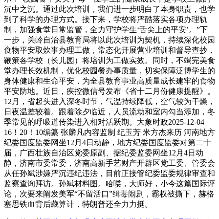
沉中之沉。通过此次培训，我们进一步明白了本身职责，也学
到了科学的办理方式。接下来，学校将严酷落实各项办理轨
制，加强食堂日常监管，全力守护学生‘舌尖上的平安’。”下
一步，关岭自治县教育局将以此次培训为契机，持续深化校园
食物平安取炊事办理工做，常态化开展营业培训和督导查抄，
鞭策各学校（长儿园）将培训为工做实效。同时，不竭完美食
堂办理长效机制，优化校园餐办事质量，切实保障泛博学生的
身体健康和生命平安，为全县教育事业高质量成长建牢的食物
平安防地。近日，疾控微信号发布《省十二月份健康提醒》。
12月，省起头进入深冬时节，气温持续降低，空气较为干燥，
日夜温差较着。跟着除夕临近，人员流动和室内勾当添加，冬
季常见的呼吸道传染进入相对活跃期。大象时政2025-12-04
16！20！10编纂 张麟凡内容监制 纪玉芳 米方杰来历 河南地方
纪委国度监委网坐12月4日动静，地方纪委国度监委对第二十
届，广西壮族自治区党委原副、据纪委监委网坐12月4日动
静，济南市委常委，济南高新手艺财产开辟区党工委、管委会
从任孙斌涉嫌严沉违纪违法，目前正接管纪委监委规律审查和
监察查询拜访。孙斌材料图。哈喽，大师好，小今这篇国际评
论，次要来阐发美军“不留活口”缉毒闹剧，霸权被撕下，赫格
塞思铁血背后藏算计，特朗普还全力力挺。