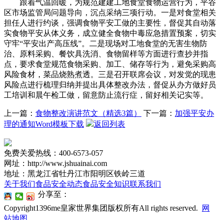
跟着气温回暖，为规范建建工地食堂食物运营行为，平谷
区市场监管局问题导向，沉点采纳三项行动。一是对食堂相关
担任人进行约谈，强调食物平安工做的主要性，督促其自动落
实食物平安从体义务，成立健全食物中毒应急措置预案，切实
守牢“平安出产高压线”。二是现场对工地食堂的无害生物防
治、原料采购、餐饮具洗消、食物留样等方面进行查抄并指
点，要求食堂规范食物采购、加工、储存等行为，避免采购高
风险食材，菜品烧熟煮透。三是召开联席会议，对发觉的现患
风险点进行梳理归纳并提出具体整改办法，督促从办方做好员
工培训和晨午检工做，留意防止流行症，留好相关记实等。
上一篇：
食物整改演讲范文（精选3篇）
下一篇：
加强平安办
理的通知Word模板下载
返回列表
免费关爱热线：400-6573-057
网址：http://www.jshuainai.com
地址：黑龙江省牡丹江市阳明区铁岭三道
关于我们
食品安全动态
食品安全知识
联系我们
分享至：
Copyright1396me皇家世界集团版权所有All rights reserved.
网
站地图