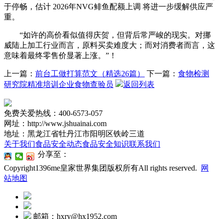
于停畅，估计 2026年NVG鲱鱼配额上调 将进一步缓解供应严
重。
“如许的高价看似值得庆贺，但背后常严峻的现实。对挪
威陆上加工行业而言，原料买卖难度大；而对消费者而言，这
意味着最终零售价显著上涨。”！
上一篇：
前台工做打算范文（精选26篇）
下一篇：
食物检测
研究院精准培训企业食物查验员
返回列表
免费关爱热线：400-6573-057
网址：http://www.jshuainai.com
地址：黑龙江省牡丹江市阳明区铁岭三道
关于我们
食品安全动态
食品安全知识
联系我们
分享至：
Copyright1396me皇家世界集团版权所有All rights reserved.
网
站地图
邮箱：hxry@hx1952.com