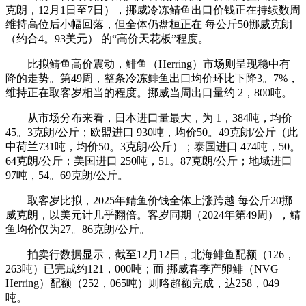
克朗，12月1日至7日），挪威冷冻鲭鱼出口价钱正在持续数周
维持高位后小幅回落，但全体仍盘桓正在 每公斤50挪威克朗
（约合4。93美元） 的“高价天花板”程度。
比拟鲭鱼高价震动，鲱鱼（Herring）市场则呈现稳中有
降的走势。第49周，整条冷冻鲱鱼出口均价环比下降3。7%，
维持正在取客岁相当的程度。挪威当周出口量约 2，800吨。
从市场分布来看，日本进口量最大，为 1，384吨，均价
45。3克朗/公斤；欧盟进口 930吨，均价50。49克朗/公斤（此
中荷兰731吨，均价50。3克朗/公斤）；泰国进口 474吨，50。
64克朗/公斤；美国进口 250吨，51。87克朗/公斤；地域进口
97吨，54。69克朗/公斤。
取客岁比拟，2025年鲭鱼价钱全体上涨跨越 每公斤20挪
威克朗，以美元计几乎翻倍。客岁同期（2024年第49周），鲭
鱼均价仅为27。86克朗/公斤。
拍卖行数据显示，截至12月12日，北海鲱鱼配额（126，
263吨）已完成约121，000吨；而 挪威春季产卵鲱（NVG
Herring）配额（252，065吨）则略超额完成，达258，049
吨。