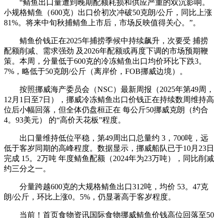
“鲭鱼出口量遭到晚期配额耗损和供应严重的双沉影响。
小规格鲭鱼（600克）出口价初次冲破50克朗/公斤，同比上涨
81%。将来中旬秋捕鲭鱼上市后，市场反映值得关心。”。
鲭鱼价钱正在2025年捕捞季候中持续飙升，次要受 捕捞
配额削减、需求强劲 及2026年配额或再度下调的市场预期鞭
策。本周，分量低于600克的冷冻鲭鱼出口均价环比下跌3。
7%，略低于50克朗/公斤（离岸价，FOB挪威边境）。
按照挪威海产委员会（NSC）最新周报（2025年第49周，
12月1日至7日），挪威冷冻鲭鱼出口价钱正在持续数周维持高
位后小幅回落，但全体仍盘桓正在 每公斤50挪威克朗（约合
4。93美元） 的“高价天花板”程度。
出口量维持低位平稳，第49周出口总量约 3，700吨，远
低于客岁同期的高峰程度。数据显示，挪威船队已于10月23日
完成 15。2万吨 年度鲭鱼配额（2024年为23万吨），同比削减
约三分之一。
分量跨越600克的大规格鲭鱼出口312吨，均价 53。47克
朗/公斤，环比上涨0。5%，仍显著高于客岁程度。
当前！首页食物资讯国际食物挪威鲭鱼价钱高位回落至50