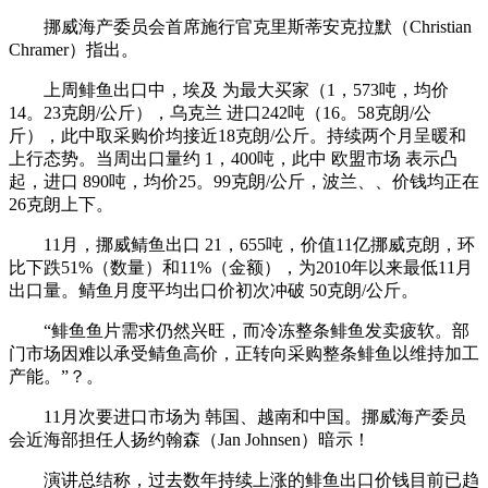
挪威海产委员会首席施行官克里斯蒂安克拉默（Christian
Chramer）指出。
上周鲱鱼出口中，埃及 为最大买家（1，573吨，均价
14。23克朗/公斤），乌克兰 进口242吨（16。58克朗/公
斤），此中取采购价均接近18克朗/公斤。持续两个月呈暖和
上行态势。当周出口量约 1，400吨，此中 欧盟市场 表示凸
起，进口 890吨，均价25。99克朗/公斤，波兰、、价钱均正在
26克朗上下。
11月，挪威鲭鱼出口 21，655吨，价值11亿挪威克朗，环
比下跌51%（数量）和11%（金额），为2010年以来最低11月
出口量。鲭鱼月度平均出口价初次冲破 50克朗/公斤。
“鲱鱼鱼片需求仍然兴旺，而冷冻整条鲱鱼发卖疲软。部
门市场因难以承受鲭鱼高价，正转向采购整条鲱鱼以维持加工
产能。”？。
11月次要进口市场为 韩国、越南和中国。挪威海产委员
会近海部担任人扬约翰森（Jan Johnsen）暗示！
演讲总结称，过去数年持续上涨的鲱鱼出口价钱目前已趋