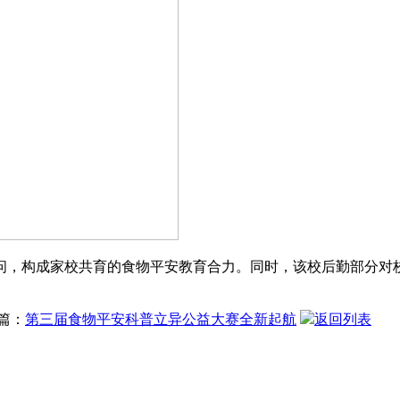
，构成家校共育的食物平安教育合力。同时，该校后勤部分对校
篇：
第三届食物平安科普立异公益大赛全新起航
返回列表