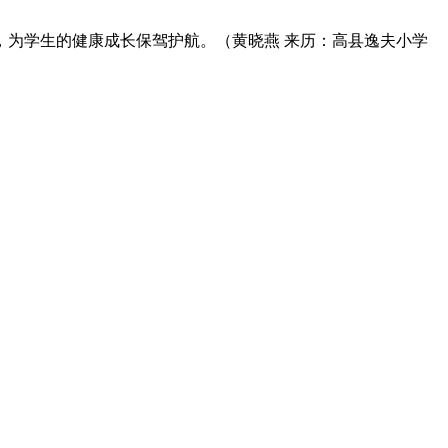
为学生的健康成长保驾护航。（黄晓燕 来历：高县逸夫小学