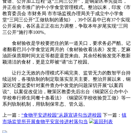
食谱、公开加工过程”这“三同三公开”，是铜梁区率先提出，
并正在全市推广的中小学食堂管理模式。整治以来，印发《市
教育委员会 市财务局 市市场监视办理局关于成立中小学食
堂“三同三公开”工做轨制的通知》，39个区县中已有37个实现
公开采购，各区县正正在出力调整，争取本年岁尾实现“三同
三公开”施行率100%。
食材验收是学校要把住的第一道关口，要求务必严酷。记
者翻看巴川小学食堂近两月的《食材验收看法表》发觉，芝麻
油距保质期时间太近等都是退货来由。其余经检验发觉不敷新
颖清洁的食材，更是立即被“请”出了校园。
让行之无效的办理模式不竭完美、监管无力的数智平台持
续运转，各项轨制的制定取落实至关主要。整治开展以来，铜
梁区纪委监委针对案件查办中发觉的问题深切开展“以案四
说”、以案促改促治，鞭策区教委先后出台《铜梁区公办中小
学校奉行师生同餐十条看法》《铜梁区学校收验货工做》等一
系列轨制机制，用轨制保常态、管久远。
上一篇：
“食物平安进校园”从题宣讲勾当进校园
下一篇：
镇
市场监管所开展食物平安宣传进村落勾当
返回列表