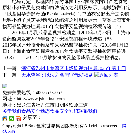
地域订定「以基因毕赤酵母菌 Ey72菌株发酵出产之食物
原料小孢子灵芝类球卵白浓缩液之利用及标示」地域预告订定
「以基因毕赤酵母菌(Pichia pastoris) Ey72菌株发酵出产之食物
原料小孢子灵芝类球卵白浓缩液之利用及标示」草案上海市食
物药品监视办理局2016年食物平安监视抽检环境传递（4）
——2016年1月乳成品监视抽检消息（2016年3月23日）上海市
食药监局发布2015年食物平安监视抽检环境传递（85）——
2015年10月炒货食物及坚果成品监视抽检消息（2016年1月13
日）上海市食药监局发布2015年食物平安监视抽检环境传递
（63）——2015年9月炒货食物及坚果成品监视抽检消息。
上一篇：
浙江省温州市龙湾区市场监视办理局2025年第十四
下一篇：
天水查察：以法之名 守护“她”权益
返回列表
免费关爱热线：400-6573-057
网址：http://www.jshuainai.com
地址：黑龙江省牡丹江市阳明区铁岭三道
关于我们
食品安全动态
食品安全知识
联系我们
分享至：
Copyright1396me皇家世界集团版权所有All rights reserved.
网
站地图