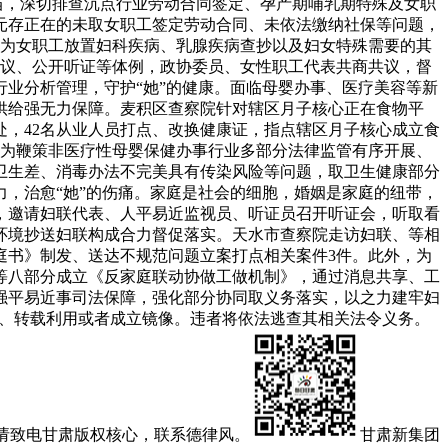
当，深切排查沉点行业劳动合同签定、孕产期哺乳期特殊及女职
元存正在的未取女职工签定劳动合同、未依法缴纳社保等问题，
期为女职工放置妇科疾病、乳腺疾病查抄以及妇女特殊需要的其
会议、公开听证等体例，政协委员、女性职工代表共商共议，督
业分析管理，守护“她”的健康。面临母婴办事、医疗美容等新
供给强无力保障。麦积区查察院针对辖区月子核心正在食物平
处，42名从业人员打点、改换健康证，指点辖区月子核心成立食
，为鞭策非医疗性母婴保健办事行业多部分法律监管有序开展、
卫生差、消毒办法不完美具有传染风险等问题，取卫生健康部分
，治愈“她”的伤痛。家庭是社会的细胞，婚姻是家庭的纽带，
，邀请妇联代表、人平易近监视员、听证员召开听证会，听取看
环境抄送妇联构成合力督促落实。天水市查察院走访妇联、等相
庭书》制发、送达不规范问题立案打点相关案件3件。此外，为
等八部分成立《反家庭联动协做工做机制》，通过消息共享、工
强平易近事司法保障，强化部分协同取义务落实，以之力建牢妇
载、转载利用或者成立镜像。违者将依法逃查其相关法令义务。
，请致电甘肃版权核心，联系德律风。
甘肃新集团