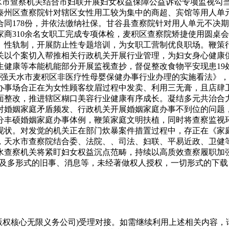
天水市查察机关结合市妇联开展妇女权益保障公益诉讼专项监视勾
秦州区查察院针对辖区女性用工较为集中的商超、宾馆等用人单
同178份，并依法缴纳社保。甘谷县查察院针对用人单元不决
家商310余名女职工完成专项体检，麦积区查察院矫捷使用圆桌
、性轨制，开展防止性专题培训，为女职工营制优良职场。鞭策行
关以个案切入帮推相关行政机关开展行业管理，为妇女身心健康
健康等本能机能部分开展监视查抄，督促整改食物平安现患19
加强天水市麦积区非医疗性母婴保健办事行业办理的实施看法》
办事场合正在为女性顾客纹眉过程中发卖、利用三无膏，且店肆
面整改，推进辖区糊口美容行业健康有序成长。凝结多元共治合力
对婚姻家庭矛盾频发、行政机关开展婚姻家庭办事不到位的问题
分丰硕婚姻家庭办事体例，鞭策家庭文明扶植，同时将查察监视
现状。对发觉的机关正在部门炊暴案件措置过程中，存正在《家
，天水市查察院结合委、法院、、司法、妇联、平易近政、卫健
水查察机关将紧盯妇女权益沉点范畴，持续以高质效查察履职加
字及多形式的旧事、消息等，未经著做权人授权，一切形式的下
版权核心无限义务公司)受理对接。如需继续利用上述相关内容