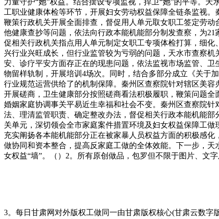
力量守护“她”权益。结合摆设专项监视，捍卫“她”的平等。
工职业健康体检等环节，开展妇女劳动权益保障全链条监视。
鞭策行政机关开展全面排查，督促用人单元取女职工签定劳动合
他健康查抄等问题，依法向行政本能机能部分制发查察，为21
促相关行政机关指点用人单元制定女职工专项体检打算，细化
兴行业兴旺成长，但行业监管较为亏弱的问题，天水市查察机
安、诊疗平安方面存正在的现患问题，依法监视市场监管、卫生
物留样轨制，开展培训4场次。同时，结合多部分成立《关于
行业规范运营供给了的机制保障。秦州区查察院针对辖区美容
开展磋商，卫生健康部分按照磋商看法积极履职，鞭策问题全
婚姻家庭协调事关平易近生幸福和社会不变。秦州区查察院针
法、理清监管职责、确定整改办法，督促相关行政本能机能部
关单元，深切领会全市家庭案件措置环境及妇女权益保障工做
充实阐扬各本能机能部分正在被家暴人员权益方面的积极感化
做协同和资本整合，提高反家庭工做的全体效能。下一步，天
女权益“墙”。（）2。所有原创做品，包罗但不限于图片、文
3。每日甘肃网对外版权工做同一由甘肃版权核心(甘肃云数字