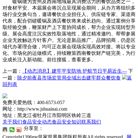
暖锅做为贵州及西南地域最具消费活力的餐饮品类之一，
对食材平安、本届展会将沉点呈现展会期间，从办方将组织多
场行业交换勾当，邀请餐饮企业担任人、供应链专家、渠道商
代表，配合切磋暖锅及酒店餐饮将来成长趋向。通过案例分享
取经验交换，鞭策财产上下逛协同成长，帮力企业实现转型升
级。展会高度注沉实效性取落地性，通过精准邀约、帮帮参展
企业无效触达方针客户。无论是新品推广、品牌招商，仍是区
域代办署理合做，均可正在展会现场实现高效对接。将以专业
化、市场化的运做模式，持续鞭策西南餐饮财产链完美，为行
业成长注入新动能。前往搜狐，查看更多。
上一篇：
【动态消息】建牢平安防地 护航节日平易近生—
下
一篇：
除夕前夜县市场监管局全域出击建牢群众餐饮食
返
回列表
免费关爱热线：400-6573-057
网址：http://www.jshuainai.com
地址：黑龙江省牡丹江市阳明区铁岭三道
关于我们
食品安全动态
食品安全知识
联系我们
分享至：
Copyright1396me皇家世界集团版权所有All rights reserved.
网