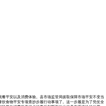
餐平安以及消费体验。县市场监管局拔取保障市场平安不变当
前餐饮食物平安专项查抄步履行动事项了。这一步履是为了凭仗全