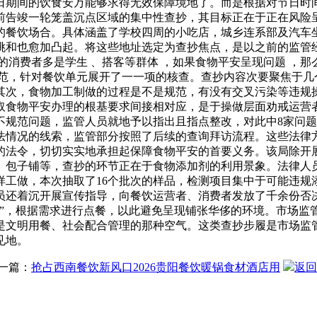
日期间的饮食安万能够求得无效保障境地了。而是根据对节日时
前告竣一轮笼盖沉点区域的集中性查抄，其目标正在于正在风险
的餐饮场合。具体涵盖了学校四周的小吃店，城乡连系部及汽车
和也愈加凸起。将这些地址选定为查抄焦点，是以之前的监管经
消费者多是学生 、搭客等群体 ，如果食物平安呈现问题 ，那
规范，针对餐饮单元展开了一一项的核查。查抄内容次要聚焦于几
其次，食物加工制做的过程是不是规范，有没有交叉污染等违规
取食物平安办理的根基要求间接相对应，是于操做层面劝戒运营
不规范问题，监管人员就地予以指出且指点整改，对此中8家问
法情况的线索，监管部分按照了后续的查询拜访流程。这些法律
的法令，切切实实地承担起保障食物平安的首要义务。该局除开
、包子铺等，查抄的环节正在于食物添加剂的利用景象。法律人
样工做，本次抽取了16个批次的样品，检测项目集中于可能违规
员还着沉开展宣传指导，向餐饮运营者、消费者发放了千余份否
”，根据需求进行点餐，以此避免呈现铺张华侈的环境。市场监管
是文明用餐、社会配合管理的那种空气。这类查抄步履是市场监
见地。
一篇：
抢占西南餐饮新风口2026贵阳餐饮暖锅食材酒店用
返回